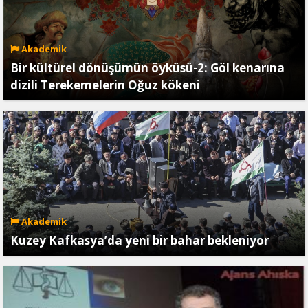
Akademik
Bir kültürel dönüşümün öyküsü-2: Göl kenarına
dizili Terekemelerin Oğuz kökeni
Akademik
Kuzey Kafkasya’da yeni bir bahar bekleniyor