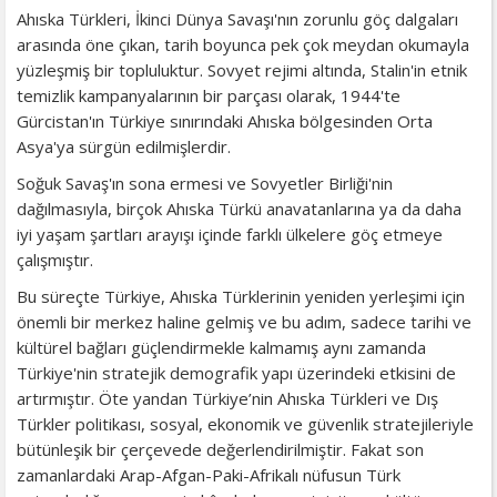
Ahıska Türkleri, İkinci Dünya Savaşı'nın zorunlu göç dalgaları
arasında öne çıkan, tarih boyunca pek çok meydan okumayla
yüzleşmiş bir topluluktur. Sovyet rejimi altında, Stalin'in etnik
temizlik kampanyalarının bir parçası olarak, 1944'te
Gürcistan'ın Türkiye sınırındaki Ahıska bölgesinden Orta
Asya'ya sürgün edilmişlerdir.
Soğuk Savaş'ın sona ermesi ve Sovyetler Birliği'nin
dağılmasıyla, birçok Ahıska Türkü anavatanlarına ya da daha
iyi yaşam şartları arayışı içinde farklı ülkelere göç etmeye
çalışmıştır.
Bu süreçte Türkiye, Ahıska Türklerinin yeniden yerleşimi için
önemli bir merkez haline gelmiş ve bu adım, sadece tarihi ve
kültürel bağları güçlendirmekle kalmamış aynı zamanda
Türkiye'nin stratejik demografik yapı üzerindeki etkisini de
artırmıştır. Öte yandan Türkiye’nin Ahıska Türkleri ve Dış
Türkler politikası, sosyal, ekonomik ve güvenlik stratejileriyle
bütünleşik bir çerçevede değerlendirilmiştir. Fakat son
zamanlardaki Arap-Afgan-Paki-Afrikalı nüfusun Türk