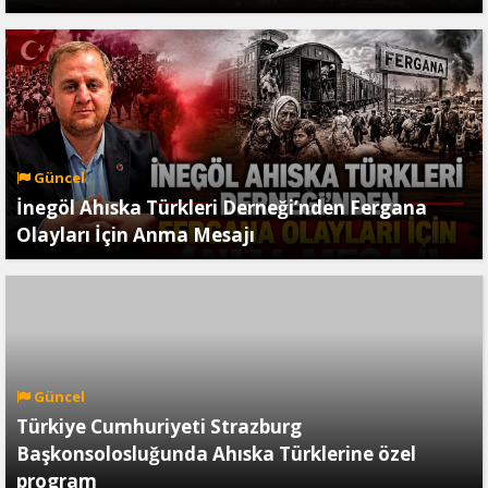
Güncel
İnegöl Ahıska Türkleri Derneği’nden Fergana
Olayları İçin Anma Mesajı
Güncel
Türkiye Cumhuriyeti Strazburg
Başkonsolosluğunda Ahıska Türklerine özel
program