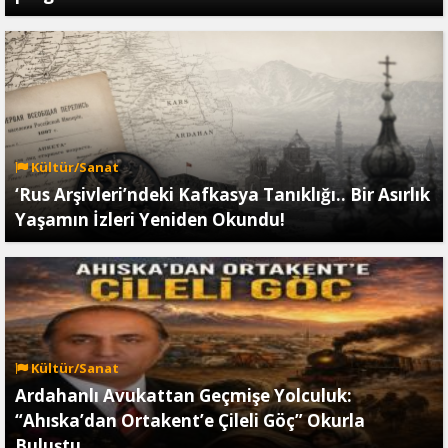
Kültür/Sanat
‘Rus Arşivleri’ndeki Kafkasya Tanıklığı.. Bir Asırlık
Yaşamın İzleri Yeniden Okundu!
Kültür/Sanat
Ardahanlı Avukattan Geçmişe Yolculuk:
“Ahıska’dan Ortakent’e Çileli Göç” Okurla
Buluştu