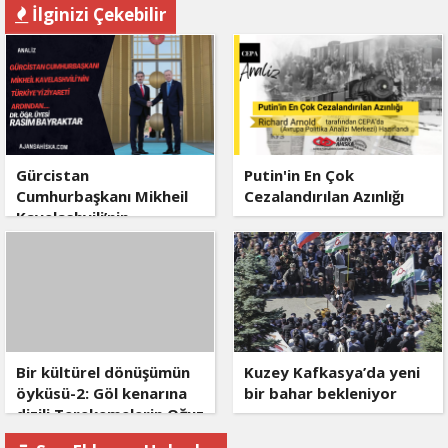
İlginizi Çekebilir
Gürcistan
Putin'in En Çok
Cumhurbaşkanı Mikheil
Cezalandırılan Azınlığı
Kavelashvili’nin
Türkiye’yi ziyareti
ardından….
Bir kültürel dönüşümün
Kuzey Kafkasya’da yeni
öyküsü-2: Göl kenarına
bir bahar bekleniyor
dizili Terekemelerin Oğuz
kökeni