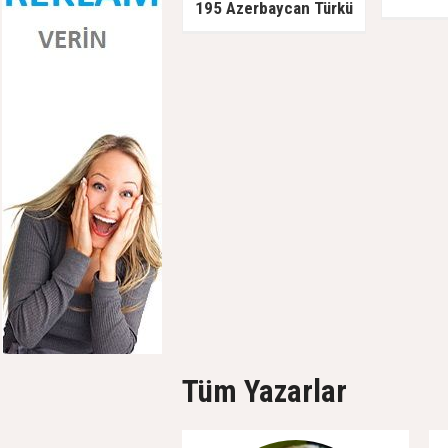
195 Azerbaycan Türkü
Sovyetlere teslim edildi,
kurşuna dizildi
Tüm Yazarlar