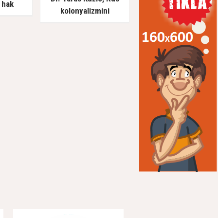
 hak
kolonyalizmini
of. Dr.
değerlendirdi: Rusya’nın
fat etti
Ukrayna’yı işgal
girişiminin arka planında
ne vardı?