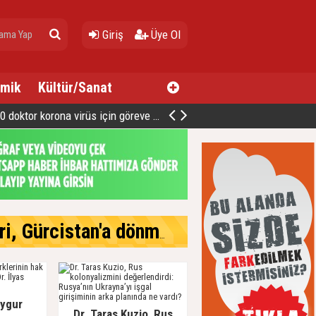
Giriş
Üye Ol
mik
Kültür/Sanat
oktor korona virüs için göreve hazır
cistan'a dönmek istiyor
Uygur
Dr. Taras Kuzio, Rus