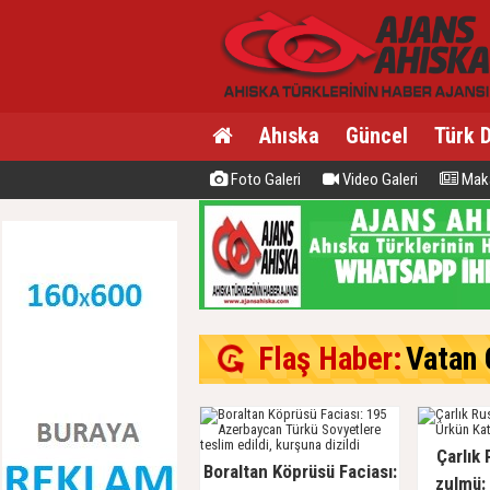
Ahıska
Güncel
Türk 
Foto Galeri
Video Galeri
Maka
Flaş Haber:
Vatan C
Çarlık 
Boraltan Köprüsü Faciası:
zulmü: 