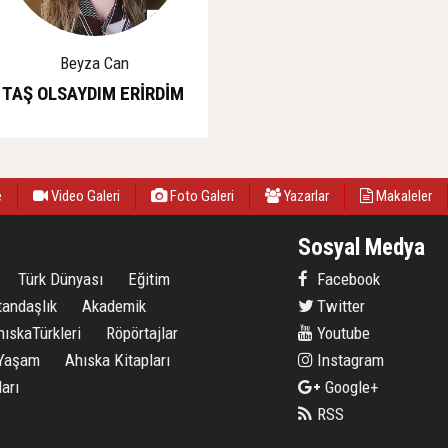
Beyza Can
TAŞ OLSAYDIM ERİRDİM
e
Video Galeri
Foto Galeri
Yazarlar
Makaleler
Sosyal Medya
Türk Dünyası
Eğitim
Facebook
tandaşlık
Akademik
Twitter
hıskaTürkleri
Röpörtajlar
Youtube
Yaşam
Ahıska Kitapları
Instagram
arı
Google+
RSS