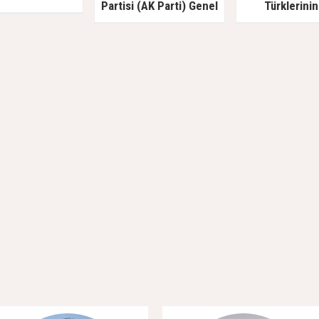
Partisi (AK Parti) Genel
Türklerinin
Başkan Yardımcısı Türk
savunucusu Pr
Akademisi’ni Ziyaret Etti
İlyas Doğan ve