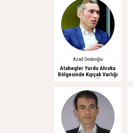
Azad Dedeoğlu
Atabegler Yurdu Ahıska
Bölgesinde Kıpçak Varlığı
ve Faâliyetleri Üzerine
Kısa Bir Değerlendirme