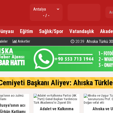
- / -
Dünyası
Eğitim
Sağlık/Spor
Vatandaşlık
Akade
20:39
Ahıska Türkü 300 d
leler
Anketler
emiyeti Başkanı Aliyev: Ahıska Türkleri, Gür
Rusya'sının acı
Adalet ve Kalkınma
Ahıska ve 
Ürkün Katliamı