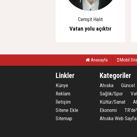
Cemşit Halit
Vatan yolu açıktır
Anasayfa
Mobil Sit
Linkler
Kategoriler
Künye
Ahıska
Güncel
Reklam
Sağlık/Spor
Va
İletişim
Kültür/Sanat
A
Sitene Ekle
Ekonomi
TR'de
Sitemap
Ahıska Web Sayfal