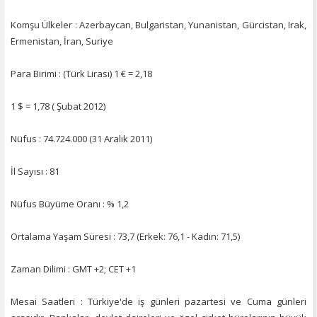
Komşu Ülkeler : Azerbaycan, Bulgaristan, Yunanistan, Gürcistan, Irak,
Ermenistan, İran, Suriye
Para Birimi : (Türk Lirası) 1 € = 2,18
1 $ = 1,78 ( Şubat 2012)
Nüfus : 74.724.000 (31 Aralık 2011)
İl Sayısı : 81
Nüfus Büyüme Oranı : % 1,2
Ortalama Yaşam Süresi : 73,7 (Erkek: 76,1 - Kadın: 71,5)
Zaman Dilimi : GMT +2; CET +1
Mesai Saatleri : Türkiye'de iş günleri pazartesi ve Cuma günleri