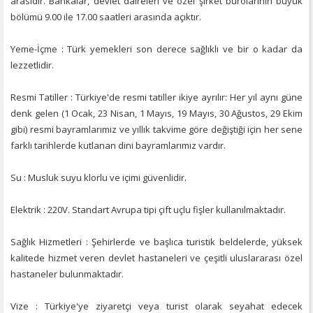
arasıdır. Bankalar, devlet daireleri ve özel şirket bürolarının büyük
bölümü 9.00 ile 17.00 saatleri arasında açıktır.
Yeme-İçme : Türk yemekleri son derece sağlıklı ve bir o kadar da
lezzetlidir.
Resmi Tatiller : Türkiye'de resmi tatiller ikiye ayrılır: Her yıl aynı güne
denk gelen (1 Ocak, 23 Nisan, 1 Mayıs, 19 Mayıs, 30 Ağustos, 29 Ekim
gibi) resmi bayramlarımız ve yıllık takvime göre değiştiği için her sene
farklı tarihlerde kutlanan dini bayramlarımız vardır.
Su : Musluk suyu klorlu ve içimi güvenlidir.
Elektrik : 220V. Standart Avrupa tipi çift uçlu fişler kullanılmaktadır.
Sağlık Hizmetleri : Şehirlerde ve başlıca turistik beldelerde, yüksek
kalitede hizmet veren devlet hastaneleri ve çeşitli uluslararası özel
hastaneler bulunmaktadır.
Vize : Türkiye'ye ziyaretçi veya turist olarak seyahat edecek