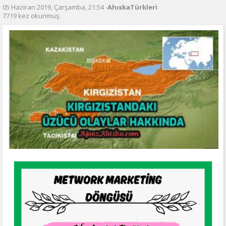
05 Haziran 2019, Çarşamba, 21:54 -
AhıskaTürkleri
7719 kez okunmuş.