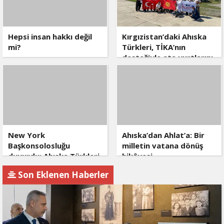
Hepsi insan hakkı değil
Kırgızistan’daki Ahıska
mi?
Türkleri, TİKA’nın
desteğiyle ata yurtlarını
ziyaret etti
New York
Ahıska’dan Ahlat’a: Bir
Başkonsolosluğu
milletin vatana dönüş
duyurdu: Ahıska Türkleri
hikâyesi
için gezici konsolosluk
Son Eklenen Haberler
faaliyeti Rochester'da