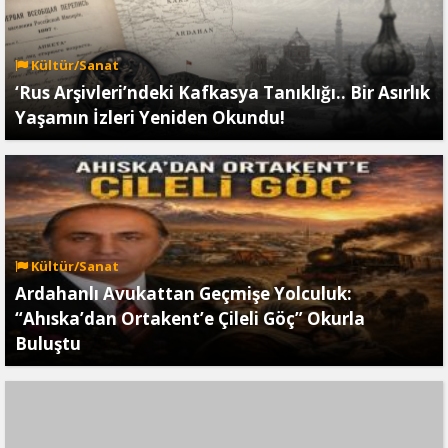
Kültür/Sanat
‘Rus Arşivleri’ndeki Kafkasya Tanıklığı.. Bir Asırlık
Yaşamın İzleri Yeniden Okundu!
Kültür/Sanat
Ardahanlı Avukattan Geçmişe Yolculuk:
“Ahıska’dan Ortakent’e Çileli Göç” Okurla
Buluştu