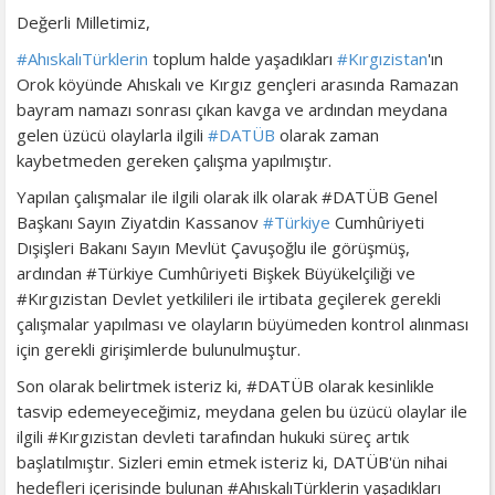
Değerli Milletimiz,
#
AhıskalıTürklerin
toplum halde yaşadıkları
#
Kırgızistan
'ın
Orok köyünde Ahıskalı ve Kırgız gençleri arasında Ramazan
bayram namazı sonrası çıkan kavga ve ardından meydana
gelen üzücü olaylarla ilgili
#
DATÜB
olarak zaman
kaybetmeden gereken çalışma yapılmıştır.
Yapılan çalışmalar ile ilgili olarak ilk olarak #DATÜB Genel
Başkanı Sayın Ziyatdin Kassanov
#
Türkiye
Cumhûriyeti
Dışişleri Bakanı Sayın Mevlüt Çavuşoğlu ile görüşmüş,
ardından #Türkiye Cumhûriyeti Bişkek Büyükelçiliği ve
#Kırgızistan Devlet yetkilileri ile irtibata geçilerek gerekli
çalışmalar yapılması ve olayların büyümeden kontrol alınması
için gerekli girişimlerde bulunulmuştur.
Son olarak belirtmek isteriz ki, #DATÜB olarak kesinlikle
tasvip edemeyeceğimiz, meydana gelen bu üzücü olaylar ile
ilgili #Kırgızistan devleti tarafından hukuki süreç artık
başlatılmıştır. Sizleri emin etmek isteriz ki, DATÜB'ün nihai
hedefleri içerisinde bulunan #AhıskalıTürklerin yaşadıkları