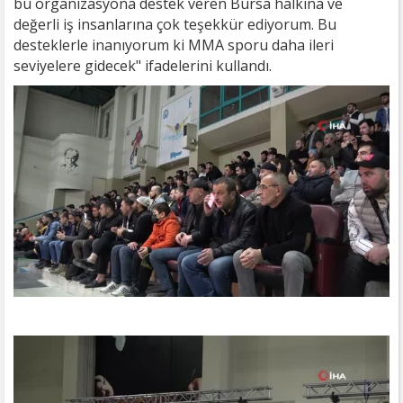
bu organizasyona destek veren Bursa halkına ve
değerli iş insanlarına çok teşekkür ediyorum. Bu
desteklerle inanıyorum ki MMA sporu daha ileri
seviyelere gidecek" ifadelerini kullandı.