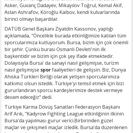
Asker, Guvanç Dadayev, Mikayılov Toğrul, Kemal Akif,
Aslan Ashrafov, Köroğlu Kaibov, kendi kulvarlarında
birinci olmayı başardılar.
DATÜB Genel Başkanı Ziyatdin Kassonov, yaptığı
açıklamada, "Öncelikle burada etkinliğimize katılan tüm
sporcularımıza kutluyorum. Bursa, bizim için çok önemli
bir şehir. Çünkü burası Osmanlı Devleti'nin ilk
başkentidir ve bizim için çok şey ifade etmektedir.
Dolayısıyla Bursa' da sanayi nasıl gelişmişse, turizm
nasıl gelişmişse
spor
faaliyetleri de gelişsin. Biz, Dünya
Ahıska Türkleri Birliği olarak yetişen sporcularımıza
katkımız olsun istedik. Türkiye'yi temsil etmek için bizi
gururlandıran sporcu kardeşlerimize destek vermeye
devam edeceğiz" dedi.
Türkiye Karma Dövüş Sanatları Federasyon Başkanı
Arif Arık, "Kadyrow Fighting League etkinliğinin ilkinin
Bursa'da yapılması gurur verici.Birbirinden güzel
maçlar ve çekişmeli maçlar izledik. Bursa'da düzenlenen