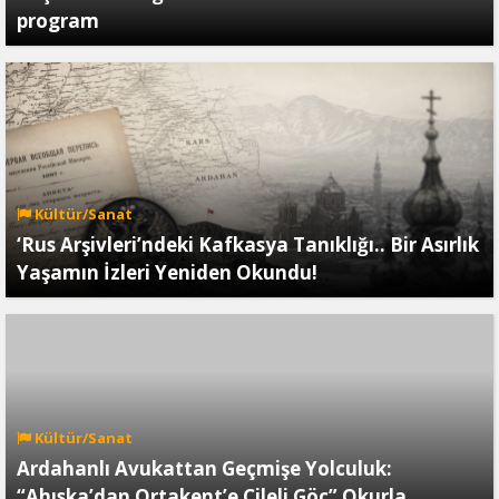
program
Kültür/Sanat
‘Rus Arşivleri’ndeki Kafkasya Tanıklığı.. Bir Asırlık
Yaşamın İzleri Yeniden Okundu!
Kültür/Sanat
Ardahanlı Avukattan Geçmişe Yolculuk:
“Ahıska’dan Ortakent’e Çileli Göç” Okurla