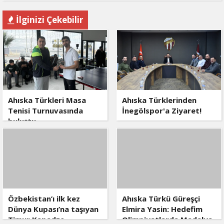
İlginizi Çekebilir
Ahıska Türkleri Masa
Ahıska Türklerinden
Tenisi Turnuvasında
İnegölspor'a Ziyaret!
buluştu
Özbekistan’ı ilk kez
Ahıska Türkü Güreşçi
Dünya Kupası’na taşıyan
Elmira Yasin: Hedefim
Timur Kapadze,
Olimpiyatlarda Madalya