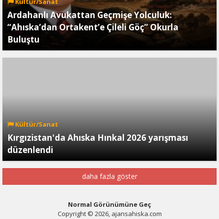
Kültür/Sanat
Ardahanlı Avukattan Geçmişe Yolculuk:
“Ahıska’dan Ortakent’e Çileli Göç” Okurla
Buluştu
Kültür/Sanat
Kırgızistan'da Ahıska Hınkal 2026 yarışması
düzenlendi
daha fazla göster
Normal Görünümüne Geç
Copyright © 2026, ajansahiska.com