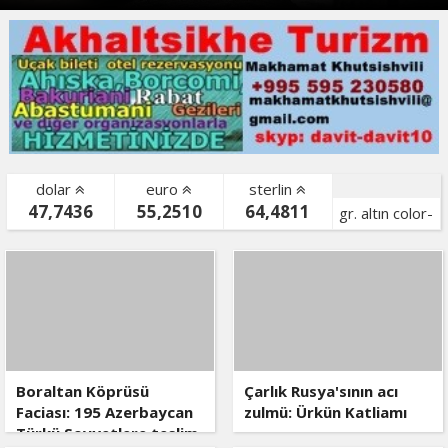
dolar
euro
sterlin
47,7436
55,2510
64,4811
gr. altın color-
bist color-
Boraltan Köprüsü
Çarlık Rusya'sının acı
Faciası: 195 Azerbaycan
zulmü: Ürkün Katliamı
Türkü Sovyetlere teslim