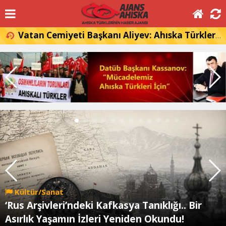
Vatan Cemiyeti Başkanı Aliyev: Ahıska Türkleri, Gürcistan'a dönmek istiyor
Kültür/Sanat
‘Rus Arşivleri’ndeki Kafkasya Tanıklığı.. Bir
Asırlık Yaşamın İzleri Yeniden Okundu!