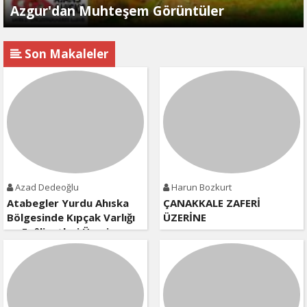
Azgur'dan Muhteşem Görüntüler
Son Makaleler
Azad Dedeoğlu
Harun Bozkurt
Atabegler Yurdu Ahıska
ÇANAKKALE ZAFERİ
Bölgesinde Kıpçak Varlığı
ÜZERİNE
ve Faâliyetleri Üzerine
Kısa Bir Değerlendirme