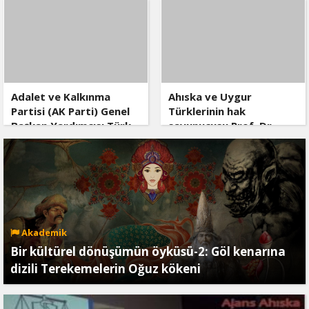
edildi, kurşuna dizildi
Adalet ve Kalkınma
Ahıska ve Uygur
Partisi (AK Parti) Genel
Türklerinin hak
Başkan Yardımcısı Türk
savunucusu Prof. Dr.
Akademisi’ni Ziyaret Etti
İlyas Doğan vefat etti
Akademik
Bir kültürel dönüşümün öyküsü-2: Göl kenarına
dizili Terekemelerin Oğuz kökeni