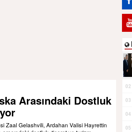
02
ska Arasındaki Dostluk
03
iyor
04
si Zaal Gelashvili, Ardahan Valisi Hayrettin
05
‘