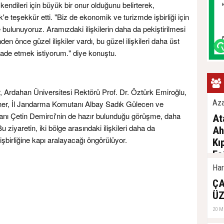
kendileri için büyük bir onur olduğunu belirterek,
k'e teşekkür etti. "Biz de ekonomik ve turizmde işbirliği için
 bulunuyoruz. Aramızdaki ilişkilerin daha da pekiştirilmesi
en önce güzel ilişkiler vardı, bu güzel ilişkileri daha üst
fade etmek istiyorum." diye konuştu.
 Ardahan Üniversitesi Rektörü Prof. Dr. Öztürk Emiroğlu,
Az
er, İl Jandarma Komutanı Albay Sadık Gülecen ve
nı Çetin Demirci'nin de hazır bulunduğu görüşme, daha
At
 ziyaretin, iki bölge arasındaki ilişkileri daha da
Ah
şbirliğine kapı aralayacağı öngörülüyor.
Kı
Fa
Kı
Har
De
ÇA
04 Ş
ÜZ
20 M