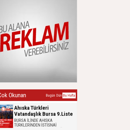
ok Okunan
Bugün
Dün
Bu Hafta
Ahıska Türkleri
Vatandaşlık Bursa 9.Liste
BURSA İLİNDE AHISKA
TÜRKLERİNDEN İSTİSNAİ
OLARAKTÜRK VATANDAŞLIĞINA