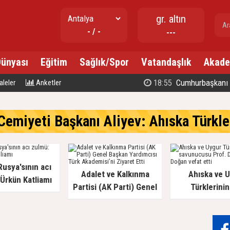
gr. altın
- / -
---
Dünyası
Eğitim
Sağlık/Spor
Vatandaşlık
Akade
18:55
Cumhurbaşkanı Erdoğan: Ahıska Tür
leler
Anketler
emiyeti Başkanı Aliyev: Ahıska Türkleri, Gür
Rusya'sının acı
Adalet ve Kalkınma
Ahıska ve 
Ürkün Katliamı
Partisi (AK Parti) Genel
Türklerinin
Başkan Yardımcısı Türk
savunucusu Pr
Akademisi’ni Ziyaret Etti
İlyas Doğan ve