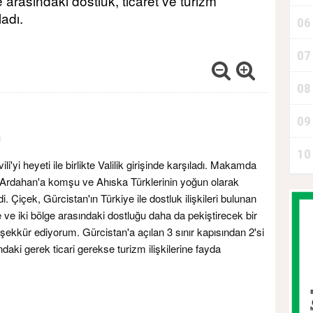
e arasındaki dostluk, ticaret ve turizm
ladı.
06
A
07
08
D
09
ı
10
P
i'yi heyeti ile birlikte Valilik girişinde karşıladı. Makamda
 Ardahan'a komşu ve Ahıska Türklerinin yoğun olarak
i. Çiçek, Gürcistan'ın Türkiye ile dostluk ilişkileri bulunan
e ve iki bölge arasındaki dostluğu daha da pekiştirecek bir
eşekkür ediyorum. Gürcistan'a açılan 3 sınır kapısından 2'si
daki gerek ticari gerekse turizm ilişkilerine fayda