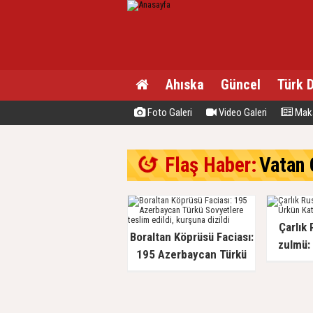
Ahıska
Güncel
Türk 
Foto Galeri
Video Galeri
Maka
Flaş Haber:
Vatan C
Çarlık 
Boraltan Köprüsü Faciası:
zulmü: 
195 Azerbaycan Türkü
Sovyetlere teslim edildi,
kurşuna dizildi