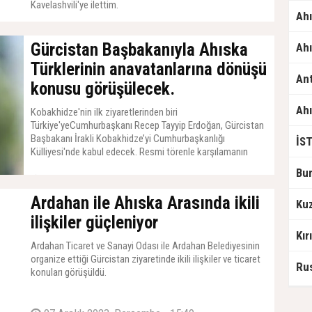
Kavelashvili'ye ilettim.
Gürcistan Başbakanıyla Ahıska
Türklerinin anavatanlarına dönüşü
konusu görüşülecek.
Kobakhidze'nin ilk ziyaretlerinden biri
Türkiye'yeCumhurbaşkanı Recep Tayyip Erdoğan, Gürcistan
Başbakanı İrakli Kobakhidze’yi Cumhurbaşkanlığı
Külliyesi'nde kabul edecek. Resmi törenle karşılamanın
ardından Cumhurbaşkanı Erdoğan, ikili ve heyetlerarası
görüşmeyi takiben Kobakhidze ile ortak basın toplantısı
16 Mayıs 2024, Perşembe - 15:56
yapacak ve konuk Başbakan onuruna akşam yemeği
Ardahan ile Ahıska Arasında ikili
verecek.
ilişkiler güçleniyor
Ardahan Ticaret ve Sanayi Odası ile Ardahan Belediyesinin
organize ettiği Gürcistan ziyaretinde ikili ilişkiler ve ticaret
konuları görüşüldü.