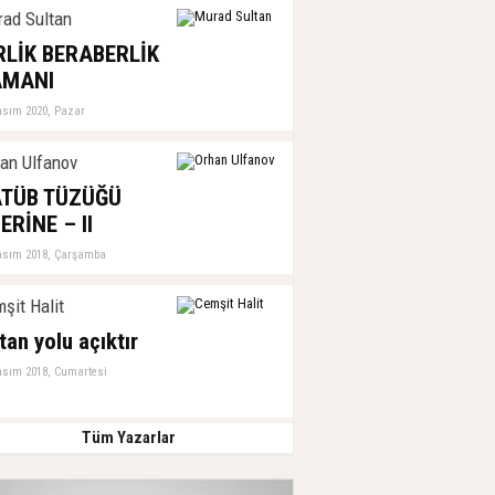
ad Sultan
RLİK BERABERLİK
AMANI
asım 2020, Pazar
an Ulfanov
TÜB TÜZÜĞÜ
ERİNE – II
asım 2018, Çarşamba
şit Halit
tan yolu açıktır
asım 2018, Cumartesi
Tüm Yazarlar