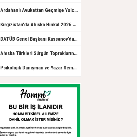
rdahanlı Avukattan Geçmişe Yolculuk: “Ahıska’dan Ortakent’e Çileli Göç” Okurla Buluştu
Kırgızistan'da Ahıska Hınkal 2026 yarışması düzenlendi
ATÜB Genel Başkanı Kassanov’dan Türkinform’a özel açıklama: Türkiye güven merkezi ve küresel lider
Ahıska Türkleri Sürgün Topraklarında Hasret Giderdi
sikolojik Danışman ve Yazar Semra Durmuş: Ruhsal Yolculukları Kelimelere Taşıyan Bir İsim