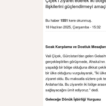
Çiçek'i ziyaret ederek iki bölg
ilişkilerini güçlendirmeyi amaç
Bu haber
1551
kere okunmuş.
18 Haziran 2025, Çarşamba - 15:32
Sıcak Karşılama ve Dostluk Mesajlar
Vali Çiçek, Gürcistan'dan gelen Gelashvil
gerçekleştirilen görüşmede, Ahıska'nın
yaşadığı bir bölge olduğuna dikkat çekild
bir ülke olduğunu vurgulayarak, "İki ülk
ziyaret oldu. Bu maksatla sizlere çok t
Ardahan'da. Bu ziyaretin iki bölge arasın
sağlayacağını ümit ediyoruz." dedi.
Geleceğe Dönük İşbirliği Vurgusu