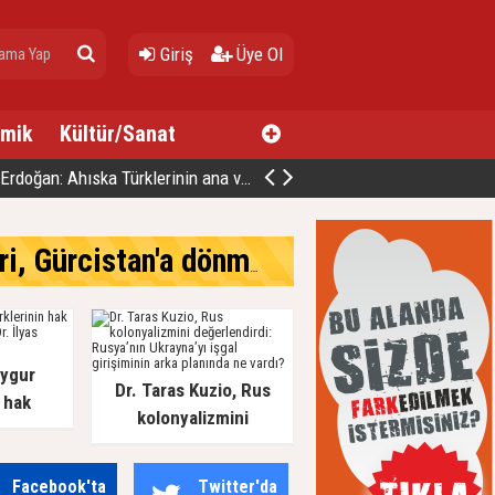
Giriş
Üye Ol
mik
Kültür/Sanat
klerinin ana vatanlarına güvenli ve onurlu dönüş sürecine dair mesaj
cistan'a dönmek istiyor
Uygur
Dr. Taras Kuzio, Rus
 hak
kolonyalizmini
of. Dr.
değerlendirdi: Rusya’nın
fat etti
Ukrayna’yı işgal
Facebook'ta
Twitter'da