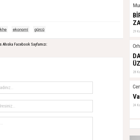
Mur
Bİ
Z
ikhe
ekonomi
gürcü
29 K
s Ahıska Facebook Sayfamızı:
Orh
DA
ÜZ
28 K
Cem
Va
24 K