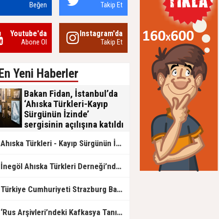
girişiminin arka planında
Beğen
Takip Et
ne vardı?
Youtube'da
Instagram'da
Abone Ol
Takip Et
En Yeni Haberler
Bakan Fidan, İstanbul’da
‘Ahıska Türkleri-Kayıp
Sürgünün İzinde’
sergisinin açılışına katıldı
Dışişleri Bakanı Hakan Fidan,
Ahıska Türkleri - Kayıp Sürgünün İzinde sergisi AKM'de açılıyor
İstanbul'da Dışişleri Bakanlığının
katkılarıyla ve Dünya Ahıskalı Türkler
Birliğinin (DATÜB) eşgüdümünde
İnegöl Ahıska Türkleri Derneği’nden Fergana Olayları İçin Anma Mesajı
düzenlenen "Ahıska Türkleri-Kayıp
Sürgünün İzinde" sergisinin resmi
açılışına katıldı.
Türkiye Cumhuriyeti Strazburg Başkonsolosluğunda Ahıska Türklerine özel program
Rus Arşivleri’ndeki Kafkasya Tanıklığı.. Bir Asırlık Yaşamın İzleri Yeniden Okundu!