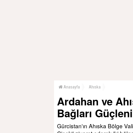
Anasayfa
Ahıska
Ardahan ve Ahı
Bağları Güçlen
Gürcistan'ın Ahıska Bölge Vali