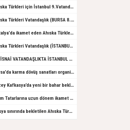
ALINACAKLARI GÖSTERİR9. LİSTE
Ahıska Türkleri için İstanbul 9.Vatandaşlık Listesi
Ahıska Türkleri Vatandaşlık (BURSA 8. Liste)
Antalya'da ikamet eden Ahıska Türkleri için 9. Vatandaşlık Listesi
Ahıska Türkleri Vatandaşlık (İSTANBUL 8. Liste)
İSTİSNAİ VATANDAŞLIKTA İSTANBUL 10.CU LİSTE
Bursa'da karma dövüş sanatları organizasyonu gerçekleştirildi
Kuzey Kafkasya’da yeni bir bahar bekleniyor
Kırım Tatarlarına uzun dönem ikamet başvuruları nasıl yapılacak?
Rusya sınırında bekletilen Ahıska Türklerinin Türkiye'ye gidişine izin verildi.