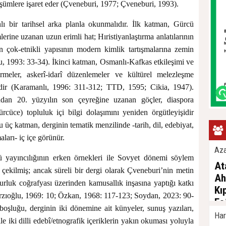
üşümlere işaret eder (Çveneburi, 1977; Çveneburi, 1993).
lı bir tarihsel arka planla okunmalıdır. İlk katman, Gürcü
lerine uzanan uzun erimli hat; Hıristiyanlaştırma anlatılarının
 çok-etnikli yapısının modern kimlik tartışmalarına zemin
lu, 1993: 33-34). İkinci katman, Osmanlı-Kafkas etkileşimi ve
rmeler, askerî-idarî düzenlemeler ve kültürel melezleşme
mdir (Karamanlı, 1996: 311-312; TTD, 1595; Cikia, 1947).
an 20. yüzyılın son çeyreğine uzanan göçler, diaspora
ürcüce) topluluk içi bilgi dolaşımını yeniden örgütleyişidir
 üç katman, derginin tematik menzilinde -tarih, dil, edebiyat,
ları- iç içe görünür.
Az
ü yayıncılığının erken örnekleri ile Sovyet dönemi söylem
At
t çekilmiş; ancak süreli bir dergi olarak Çveneburi’nin metin
Ah
okurluk coğrafyası üzerinden kamusallık inşasına yaptığı katkı
Kı
ırzıoğlu, 1969: 10; Özkan, 1968: 117-123; Soydan, 2023: 90-
Fa
oşluğu, derginin iki dönemine ait künyeler, sunuş yazıları,
Kı
Har
le iki dilli edebî/etnografik içeriklerin yakın okuması yoluyla