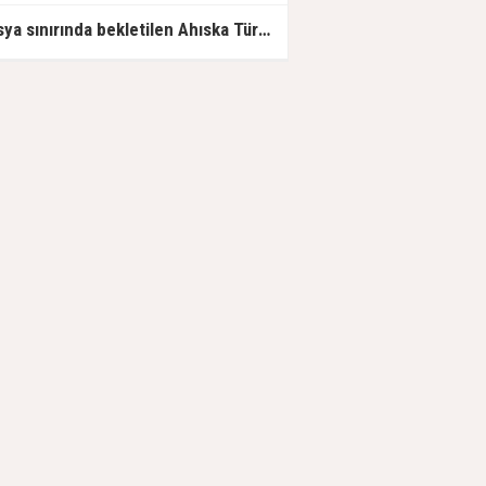
Rusya sınırında bekletilen Ahıska Türklerinin Türkiye'ye gidişine izin verildi.