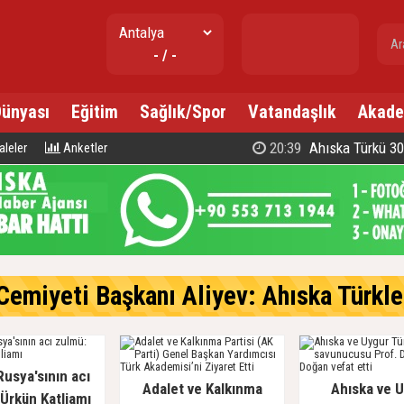
gr. altın
- / -
---
Dünyası
Eğitim
Sağlık/Spor
Vatandaşlık
Akade
20:39
Ahıska Türkü 300 d
leler
Anketler
emiyeti Başkanı Aliyev: Ahıska Türkleri, Gür
Rusya'sının acı
Adalet ve Kalkınma
Ahıska ve 
Ürkün Katliamı