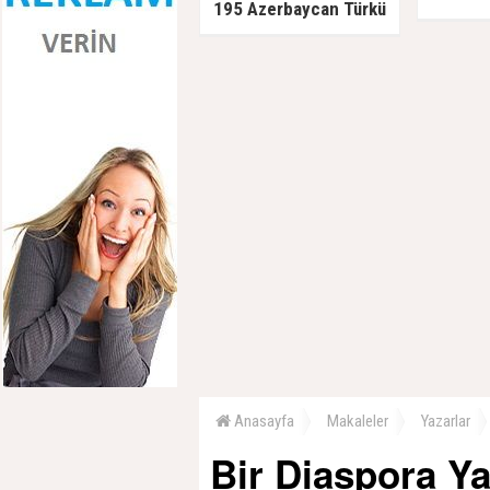
195 Azerbaycan Türkü
Sovyetlere teslim edildi,
kurşuna dizildi
Anasayfa
Makaleler
Yazarlar
Bir Diaspora Ya