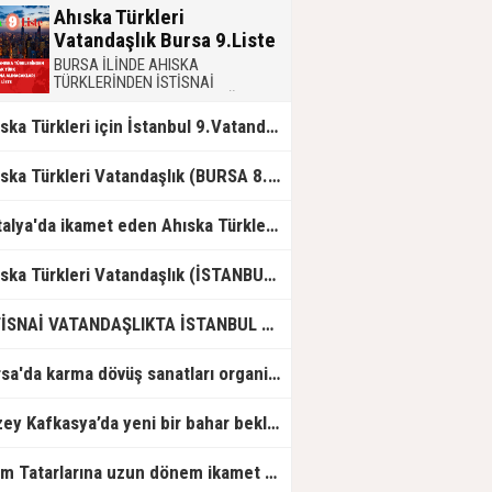
Ahıska Türkleri
Vatandaşlık Bursa 9.Liste
BURSA İLİNDE AHISKA
TÜRKLERİNDEN İSTİSNAİ
OLARAKTÜRK VATANDAŞLIĞINA
ALINACAKLARI GÖSTERİR9. LİSTE
Ahıska Türkleri için İstanbul 9.Vatandaşlık Listesi
Ahıska Türkleri Vatandaşlık (BURSA 8. Liste)
Antalya'da ikamet eden Ahıska Türkleri için 9. Vatandaşlık Listesi
Ahıska Türkleri Vatandaşlık (İSTANBUL 8. Liste)
İSTİSNAİ VATANDAŞLIKTA İSTANBUL 10.CU LİSTE
Bursa'da karma dövüş sanatları organizasyonu gerçekleştirildi
Kuzey Kafkasya’da yeni bir bahar bekleniyor
Kırım Tatarlarına uzun dönem ikamet başvuruları nasıl yapılacak?