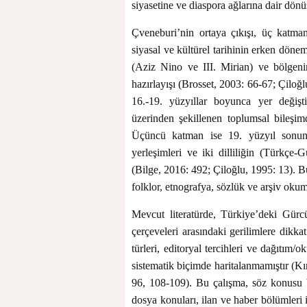
siyasetine ve diaspora ağlarına dair dön
Çveneburi’nin ortaya çıkışı, üç katman
siyasal ve kültürel tarihinin erken dönem
(Aziz Nino ve III. Mirian) ve bölgenin
hazırlayışı (Brosset, 2003: 66-67; Çiloğ
16.-19. yüzyıllar boyunca yer değişti
üzerinden şekillenen toplumsal bileşi
Üçüncü katman ise 19. yüzyıl sonund
yerleşimleri ve iki dilliliğin (Türkçe-G
(Bilge, 2016: 492; Çiloğlu, 1995: 13). Bu
folklor, etnografya, sözlük ve arşiv okuma
Mevcut literatürde, Türkiye’deki Gürc
çerçeveleri arasındaki gerilimlere dikka
türleri, editoryal tercihleri ve dağıtım/
sistematik biçimde haritalanmamıştır (K
96, 108-109). Bu çalışma, söz konusu b
dosya konuları, ilan ve haber bölümleri i