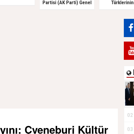
Partisi (AK Parti) Genel
Türklerinin
Başkan Yardımcısı Türk
savunucusu Pr
Akademisi’ni Ziyaret Etti
İlyas Doğan ve
02
yını: Çveneburi Kültür
03