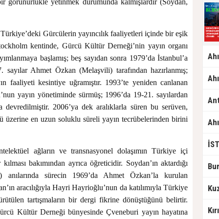
ı bir görünürlükle yetinmek durumunda kalmışlardır (Soydan,
rkiye’deki Gürcülerin yayıncılık faaliyetleri içinde bir eşik
Stockholm kentinde, Gürcü Kültür Derneği’nin yayın organı
yımlanmaya başlamış; beş sayıdan sonra 1979’da İstanbul’a
7. sayılar Ahmet Özkan (Melaşvili) tarafından hazırlanmış;
n faaliyeti kesintiye uğramıştır. 1993’te yeniden canlanan
lu’nun yayın yönetiminde sürmüş; 1996’da 19-21. sayılardan
devredilmiştir. 2006’ya dek aralıklarla süren bu serüven,
ü üzerine en uzun soluklu süreli yayın tecrübelerinden birini
telektüel ağların ve transnasyonel dolaşımın Türkiye içi
 kılması bakımından ayrıca öğreticidir. Soydan’ın aktardığı
n) anılarında sürecin 1969’da Ahmet Özkan’la kurulan
n’ın aracılığıyla Hayri Hayrioğlu’nun da katılımıyla Türkiye
rütülen tartışmaların bir dergi fikrine dönüştüğünü belirtir.
ürcü Kültür Derneği bünyesinde Çveneburi yayın hayatına