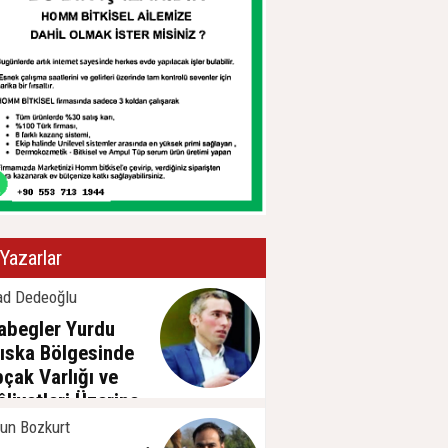
Yazarlar
ad Dedeoğlu
abegler Yurdu
ıska Bölgesinde
pçak Varlığı ve
âliyetleri Üzerine
sa Bir
un Bozkurt