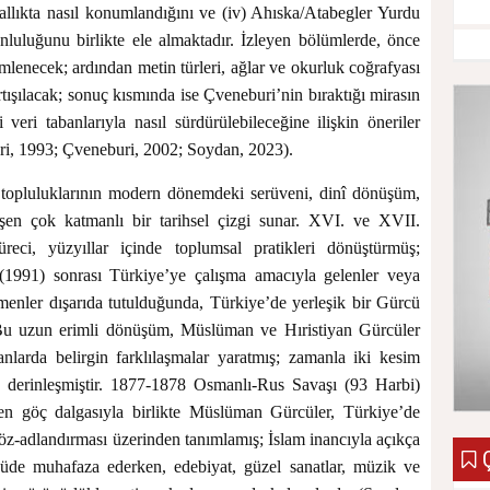
llıkta nasıl konumlandığını ve (iv) Ahıska/Atabegler Yurdu
unluluğunu birlikte ele almaktadır. İzleyen bölümlerde, önce
ümlenecek; ardından metin türleri, ağlar ve okurluk coğrafyası
rtışılacak; sonuç kısmında ise Çveneburi’nin bıraktığı mirasın
li veri tabanlarıyla nasıl sürdürülebileceğine ilişkin öneriler
ri, 1993; Çveneburi, 2002; Soydan, 2023).
 topluluklarının modern dönemdeki serüveni, dinî dönüşüm,
işen çok katmanlı bir tarihsel çizgi sunar. XVI. ve XVII.
reci, yüzyıllar içinde toplumsal pratikleri dönüştürmüş;
(1991) sonrası Türkiye’ye çalışma amacıyla gelenler veya
menler dışarıda tutulduğunda, Türkiye’de yerleşik bir Gürcü
Bu uzun erimli dönüşüm, Müslüman ve Hıristiyan Gürcüler
anlarda belirgin farklılaşmalar yaratmış; zamanla iki kesim
r derinleşmiştir. 1877-1878 Osmanlı-Rus Savaşı (93 Harbi)
en göç dalgasıyla birlikte Müslüman Gürcüler, Türkiye’de
öz-adlandırması üzerinden tanımlamış; İslam inancıyla açıkça
Ç
çüde muhafaza ederken, edebiyat, güzel sanatlar, müzik ve