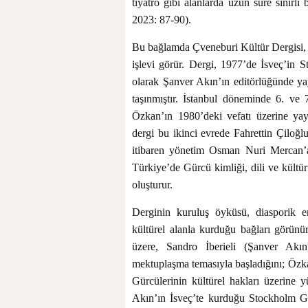
tiyatro gibi alanlarda uzun süre sınırl
2023: 87-90).
Bu bağlamda Çveneburi Kültür Dergisi, Tü
işlevi görür. Dergi, 1977’de İsveç’in 
olarak Şanver Akın’ın editörlüğünde ya
taşınmıştır. İstanbul döneminde 6. ve 
Özkan’ın 1980’deki vefatı üzerine yayı
dergi bu ikinci evrede Fahrettin Çiloğ
itibaren yönetim Osman Nuri Mercan’a 
Türkiye’de Gürcü kimliği, dili ve kültür
oluşturur.
Derginin kuruluş öyküsü, diasporik en
kültürel alanla kurduğu bağları görünür
üzere, Sandro İberieli (Şanver Akı
mektuplaşma temasıyla başladığını; Özka
Gürcülerinin kültürel hakları üzerine yü
Akın’ın İsveç’te kurduğu Stockholm G