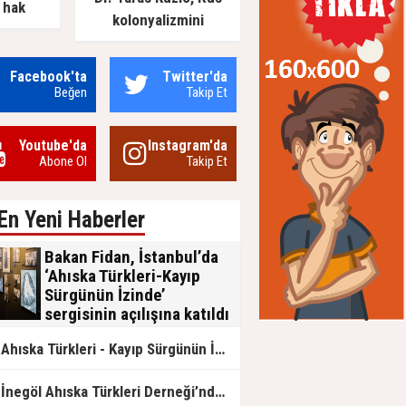
 hak
kolonyalizmini
of. Dr.
değerlendirdi: Rusya’nın
fat etti
Ukrayna’yı işgal
Facebook'ta
Twitter'da
girişiminin arka planında
Beğen
Takip Et
ne vardı?
Youtube'da
Instagram'da
Abone Ol
Takip Et
En Yeni Haberler
Bakan Fidan, İstanbul’da
‘Ahıska Türkleri-Kayıp
Sürgünün İzinde’
sergisinin açılışına katıldı
Dışişleri Bakanı Hakan Fidan,
Ahıska Türkleri - Kayıp Sürgünün İzinde sergisi AKM'de açılıyor
İstanbul'da Dışişleri Bakanlığının
katkılarıyla ve Dünya Ahıskalı Türkler
Birliğinin (DATÜB) eşgüdümünde
İnegöl Ahıska Türkleri Derneği’nden Fergana Olayları İçin Anma Mesajı
düzenlenen "Ahıska Türkleri-Kayıp