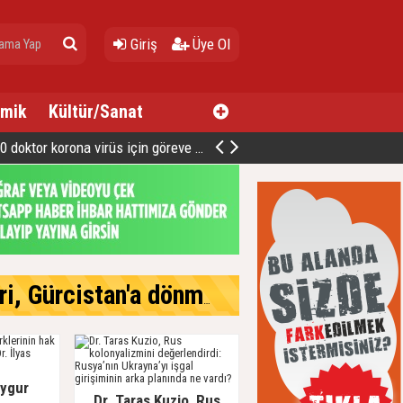
Giriş
Üye Ol
mik
Kültür/Sanat
oktor korona virüs için göreve hazır
cistan'a dönmek istiyor
Uygur
Dr. Taras Kuzio, Rus