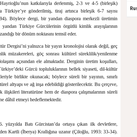
ayrioğlu’nun katkılarıyla derlenmiş, 2-3 ve 4-5 (birleşik)
a Türkiye’ye gönderilmiş, tiraj artınca birleşik 6-7 sayısı
94). Böylece dergi, bir yandan diaspora merkezli üretimin
 yandan Türkiye Gürcülerinin örgütlü kimlik arayışlarının
zandığı bir dönüm noktasını temsil eder.
r Dergisi’ni yalnızca bir yayın kronolojisi olarak değil, geç
k müzakereleri, göç sonrası kültürel süreklilik/yenilenme
olaşımı açısından ele almaktadır. Derginin üretim koşulları,
Türkiye’deki Gürcü topluluklarının bellek siyaseti, dil-kültür
eriyle birlikte okunacak; böylece süreli bir yayının, sınırlı
rel altyapı ve ağ inşa edebildiği gösterilecektir. Bu çerçeve,
 ilişkileri literatürüne hem de diaspora çalışmalarının süreli
e dâhil etmeyi hedeflemektedir.
 yüzyılda Batı Gürcistan’da ortaya çıkan ilk devletlere,
n Kartli (İberya) Krallığına uzanır (Çiloğlu, 1993: 33-34).