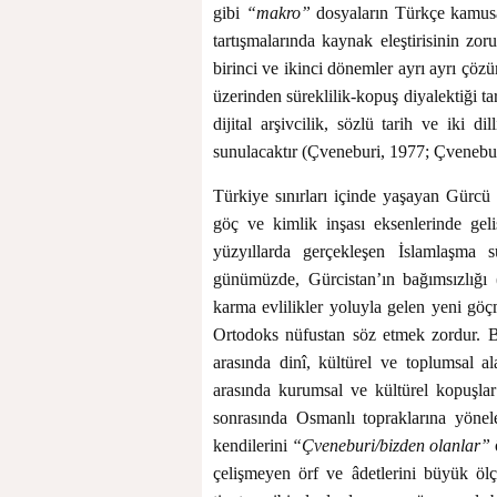
gibi
“makro”
dosyaların Türkçe kamusa
tartışmalarında kaynak eleştirisinin zor
birinci ve ikinci dönemler ayrı ayrı çöz
üzerinden süreklilik-kopuş diyalektiği ta
dijital arşivcilik, sözlü tarih ve iki dil
sunulacaktır (Çveneburi, 1977; Çvenebu
Türkiye sınırları içinde yaşayan Gürcü
göç ve kimlik inşası eksenlerinde gel
yüzyıllarda gerçekleşen İslamlaşma sü
günümüzde, Gürcistan’ın bağımsızlığı 
karma evlilikler yoluyla gelen yeni göç
Ortodoks nüfustan söz etmek zordur. 
arasında dinî, kültürel ve toplumsal al
arasında kurumsal ve kültürel kopuşla
sonrasında Osmanlı topraklarına yönel
kendilerini
“Çveneburi/bizden olanlar”
çelişmeyen örf ve âdetlerini büyük öl