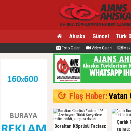
Ahıska
Güncel
Türk 
Foto Galeri
Video Galeri
Maka
Flaş Haber:
Vatan C
Çarlık 
Boraltan Köprüsü Faciası:
zulmü: 