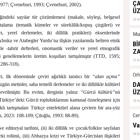
De
ÇA
977; Çveneburi, 1993; Çveneburi, 2002).
04 Ş
ÜZ
ğindeki sayılar tür çözümlemesi (makale, söyleşi, belgesel
20 M
ritalama (tematik kümeler ve süreklilik/kopuş çizgileri) ve
, yerel derlemeler, iki dillilik pratikleri) eksenlerinde
Mur
 Ahıska ve Atabegler Yurdu’na ilişkin yazılarında beliren etnik
Bİ
le -tahrir defterleri, onomastik veriler ve yerel etnografik
Z
zli genellemelerin üretim koşulları tartışılmıştır (TTD, 1595;
29 K
 286-318).
Orh
 ilk döneminde çeviri ağırlıklı tanıtıcı bir
“alan açma”
DA
ün metinler, saha temelli derlemeler ve iki dillilikle kültürel
ÜZ
 evrilmiştir. Bu evrim, derginin yalnız
“Gürcü kültürü”
nü
 Türkiye’deki Gürcü topluluklarının kamusal özneleşmesi için
28 K
ı tartışmaları Türkçe entelektüel alana çeviren bir ara-yüz
Cem
, 2023: 108-109; Çiloğlu, 1993: 88-89).
Va
editoryal tarihini, (ii) iki dillilik ve çocuk/folklor sayfaları
24 K
teki rolünü, (iii) Abhazya krizi ve Türkiye-Gürcistan ilişkileri