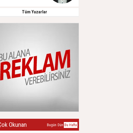
Tüm Yazarlar
ok Okunan
Bugün
Dün
Bu Hafta