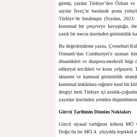
girmiş; yazılar Türkiye’den Özkan ve H
sayılar İsveç’te basılarak posta yoluyl
Türkiye’de basılmıştır (Soydan, 2023: 
kurumsal bir çerçeveye kavuştuğu, öte
yazılı bir mecra üzerinden görünürlük ka
Bu değerlendirme yazısı, Çveneburi Kültü
Osmanlı’dan Cumhuriyet’e uzanan kimli
dinamikleri ve diaspora-merkezli bilgi d
editoryal tercihleri ve konu yelpazesi; 
aktarımı ve kamusal görünürlük stratejil
kurumsal imkânlara rağmen nasıl bir kültü
dergiyi hem Türkiye içi azınlık-çoğunluk
yayınlar üzerinden yeniden düşünülmesin
Gürcü Tarihinin Dönüm Noktaları
Gürcü siyasal varlığının kökeni MÖ 6.
Doğu’da ise MÖ 4. yüzyılda teşekkül ede