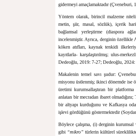
gidermeyi amaçlamaktadır (Çveneburi, 1
Yöntem olarak, birincil malzeme niteli
metin, şiir, masal, sözlük), içerik ha
bağlamsal yerleştirme (diaspora ağları
incelenmiştir. Ayrıca, derginin özellikle
köken atıfları, kaynak tenkidi ilkeleriy
kayıtlarla- karşılaştırılmış; ulus-merke
Dedeoğlu, 2019: 7-27; Dedeoğlu, 2024:
Makalenin temel savı şudur: Çveneburi,
misyonu üstlenmiş; ikinci dönemde ise özg
üretimi kurumsallaştıran bir platforma
anlatan bir mecradan ibaret olmadığını;
bir altyapı kurduğunu ve Kafkasya odakl
işlevi gördüğünü göstermektedir (Soydan
Böylece çalışma, (i) derginin kurumsal ve 
gibi
“mikro”
türlerin kültürel süreklilik