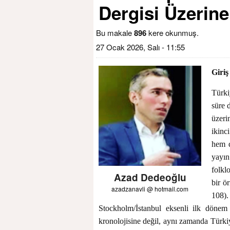
Dergisi Üzerin
Bu makale
896
kere okunmuş.
27 Ocak 2026, Salı - 11:55
Giriş
Türki
süre d
üzeri
ikinc
hem d
yayın
folkl
Azad Dedeoğlu
bir ö
azadzanavli @ hotmail.com
108)
Stockholm/İstanbul eksenli ilk dönem
kronolojisine değil, aynı zamanda Türkiy