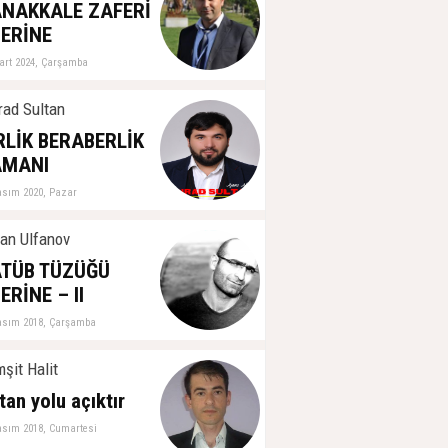
ğerlendirme
NAKKALE ZAFERİ
ubat 2026, Çarşamba
ERİNE
art 2024, Çarşamba
ad Sultan
RLİK BERABERLİK
AMANI
asım 2020, Pazar
an Ulfanov
TÜB TÜZÜĞÜ
ERİNE – II
asım 2018, Çarşamba
şit Halit
tan yolu açıktır
asım 2018, Cumartesi