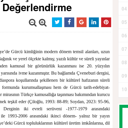
e Değerlendirme
04
05
‘
06
A
07
ye’de Gürcü kimliğinin modern dönem temsil alanları, uzun
ağınık ve yerel ölçekte kalmış; yazılı kültür ve süreli yayınlar
08
D
nden kamusal bir görünürlük kazanması ise 20. yüzyılın
i yarısında ivme kazanmıştır. Bu bağlamda Çveneburi dergisi,
09
iaspora koşullarında şekillenen bir kültürel hafızanın süreli
 formunda kurumsallaşması hem de Gürcü tarih-edebiyat-
10
P
or mirasının Türkçe kamusallığa taşınması bakımından kurucu
rnek teşkil eder (Çiloğlu, 1993: 88-89; Soydan, 2023: 95-96,
. Derginin iki evreli serüveni -1977-1979 arasındaki
 ile 1993-2006 arasındaki ikinci dönem- yalnız bir yayın
e’deki Gürcü topluluklarının kültürel üretim imkânlarına, dil