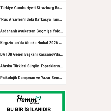
Sürgünün İzinde" sergisinin resmi
açılışına katıldı.
Türkiye Cumhuriyeti Strazburg Başkonsolosluğunda Ahıska Türklerine özel program
Rus Arşivleri’ndeki Kafkasya Tanıklığı.. Bir Asırlık Yaşamın İzleri Yeniden Okundu!
rdahanlı Avukattan Geçmişe Yolculuk: “Ahıska’dan Ortakent’e Çileli Göç” Okurla Buluştu
Kırgızistan'da Ahıska Hınkal 2026 yarışması düzenlendi
ATÜB Genel Başkanı Kassanov’dan Türkinform’a özel açıklama: Türkiye güven merkezi ve küresel lider
Ahıska Türkleri Sürgün Topraklarında Hasret Giderdi
sikolojik Danışman ve Yazar Semra Durmuş: Ruhsal Yolculukları Kelimelere Taşıyan Bir İsim