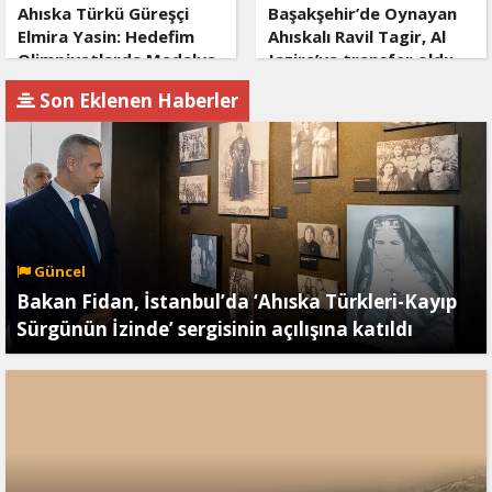
Ahıska Türkü Güreşçi
Başakşehir’de Oynayan
Elmira Yasin: Hedefim
Ahıskalı Ravil Tagir, Al
Olimpiyatlarda Madalya
Jazira’ya transfer oldu
Almak
Son Eklenen Haberler
Güncel
Bakan Fidan, İstanbul’da ‘Ahıska Türkleri-Kayıp
Sürgünün İzinde’ sergisinin açılışına katıldı