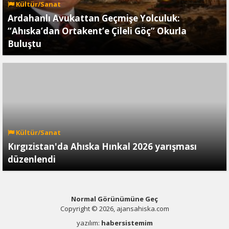
Kültür/Sanat
Ardahanlı Avukattan Geçmişe Yolculuk:
“Ahıska’dan Ortakent’e Çileli Göç” Okurla
Buluştu
Kültür/Sanat
Kırgızistan'da Ahıska Hınkal 2026 yarışması
düzenlendi
Normal Görünümüne Geç
Copyright © 2026, ajansahiska.com
yazılım:
habersistemim