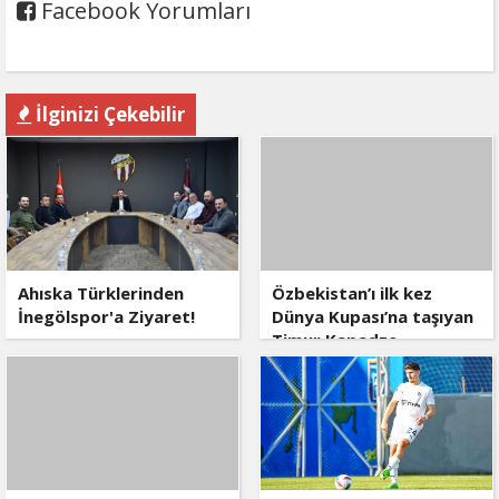
Facebook Yorumları
İlginizi Çekebilir
Ahıska Türklerinden
Özbekistan’ı ilk kez
İnegölspor'a Ziyaret!
Dünya Kupası’na taşıyan
Timur Kapadze,
Dünyanın En İyi Teknik
Direktörleri arasında