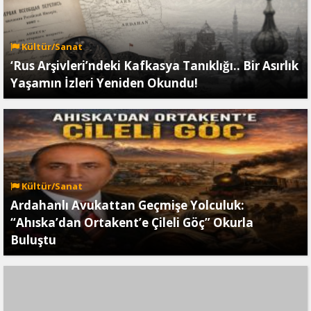
Kültür/Sanat
‘Rus Arşivleri’ndeki Kafkasya Tanıklığı.. Bir Asırlık
Yaşamın İzleri Yeniden Okundu!
Kültür/Sanat
Ardahanlı Avukattan Geçmişe Yolculuk:
“Ahıska’dan Ortakent’e Çileli Göç” Okurla
Buluştu