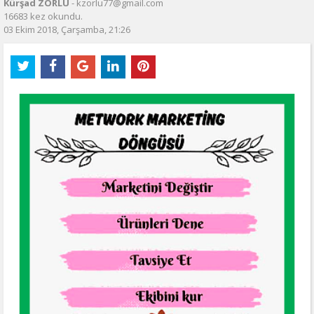
Kürşad ZORLU
- kzorlu77@gmail.com
16683 kez okundu.
03 Ekim 2018, Çarşamba, 21:26