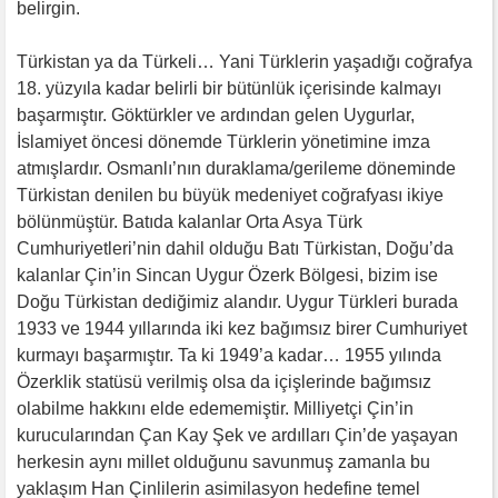
belirgin.
Türkistan ya da Türkeli… Yani Türklerin yaşadığı coğrafya
18. yüzyıla kadar belirli bir bütünlük içerisinde kalmayı
başarmıştır. Göktürkler ve ardından gelen Uygurlar,
İslamiyet öncesi dönemde Türklerin yönetimine imza
atmışlardır. Osmanlı’nın duraklama/gerileme döneminde
Türkistan denilen bu büyük medeniyet coğrafyası ikiye
bölünmüştür. Batıda kalanlar Orta Asya Türk
Cumhuriyetleri’nin dahil olduğu Batı Türkistan, Doğu’da
kalanlar Çin’in Sincan Uygur Özerk Bölgesi, bizim ise
Doğu Türkistan dediğimiz alandır. Uygur Türkleri burada
1933 ve 1944 yıllarında iki kez bağımsız birer Cumhuriyet
kurmayı başarmıştır. Ta ki 1949’a kadar… 1955 yılında
Özerklik statüsü verilmiş olsa da içişlerinde bağımsız
olabilme hakkını elde edememiştir. Milliyetçi Çin’in
kurucularından Çan Kay Şek ve ardılları Çin’de yaşayan
herkesin aynı millet olduğunu savunmuş zamanla bu
yaklaşım Han Çinlilerin asimilasyon hedefine temel