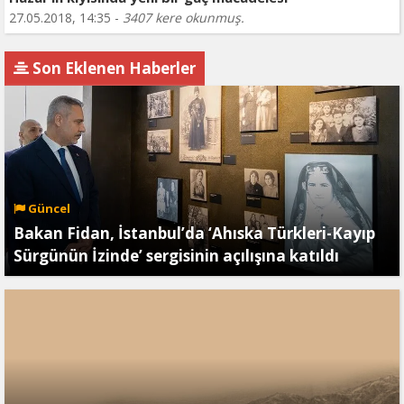
27.05.2018, 14:35 -
3407 kere okunmuş.
Son Eklenen Haberler
Güncel
Bakan Fidan, İstanbul’da ‘Ahıska Türkleri-Kayıp
Sürgünün İzinde’ sergisinin açılışına katıldı