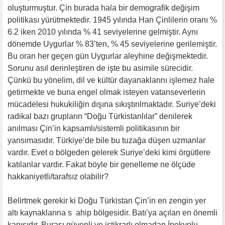
oluşturmuştur. Çin burada hala bir demografik değişim
politikası yürütmektedir. 1945 yılında Han Çinlilerin oranı %
6.2 iken 2010 yılında % 41 seviyelerine gelmiştir. Aynı
dönemde Uygurlar % 83’ten, % 45 seviyelerine gerilemiştir.
Bu oran her geçen gün Uygurlar aleyhine değişmektedir.
Sorunu asıl derinleştiren de işte bu asimile sürecidir.
Çünkü bu yönelim, dil ve kültür dayanaklarını işlemez hale
getirmekte ve buna engel olmak isteyen vatanseverlerin
mücadelesi hukukiliğin dışına sıkıştırılmaktadır. Suriye’deki
radikal bazı grupların “Doğu Türkistanlılar” denilerek
anılması Çin’in kapsamlı/sistemli politikasının bir
yansımasıdır. Türkiye’de bile bu tuzağa düşen uzmanlar
vardır. Evet o bölgeden gelerek Suriye’deki kimi örgütlere
katılanlar vardır. Fakat böyle bir genelleme ne ölçüde
hakkaniyetli/tarafsız olabilir?
Belirtmek gerekir ki Doğu Türkistan Çin’in en zengin yer
altı kaynaklarına s ahip bölgesidir. Batı’ya açılan en önemli
kapısıdır. Burası güvenli ve istikrarlı olmadan İpekyolu