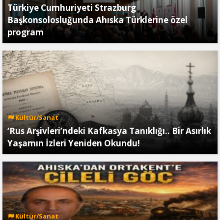
Türkiye Cumhuriyeti Strazburg
Başkonsolosluğunda Ahıska Türklerine özel
program
Kültür/Sanat
‘Rus Arşivleri’ndeki Kafkasya Tanıklığı.. Bir Asırlık
Yaşamın İzleri Yeniden Okundu!
Kültür/Sanat