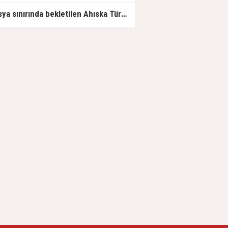
Rusya sınırında bekletilen Ahıska Türklerinin Türkiye'ye gidişine izin verildi.