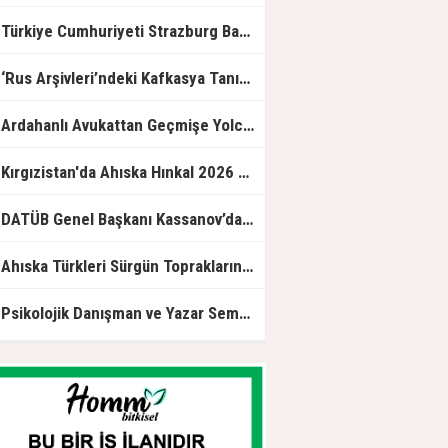
Sürgünün İzinde" sergisinin resmi
açılışına katıldı.
Türkiye Cumhuriyeti Strazburg Başkonsolosluğunda Ahıska Türklerine özel program
Rus Arşivleri’ndeki Kafkasya Tanıklığı.. Bir Asırlık Yaşamın İzleri Yeniden Okundu!
rdahanlı Avukattan Geçmişe Yolculuk: “Ahıska’dan Ortakent’e Çileli Göç” Okurla Buluştu
Kırgızistan'da Ahıska Hınkal 2026 yarışması düzenlendi
ATÜB Genel Başkanı Kassanov’dan Türkinform’a özel açıklama: Türkiye güven merkezi ve küresel lider
Ahıska Türkleri Sürgün Topraklarında Hasret Giderdi
sikolojik Danışman ve Yazar Semra Durmuş: Ruhsal Yolculukları Kelimelere Taşıyan Bir İsim