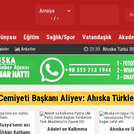
gr. altın
- / -
---
Dünyası
Eğitim
Sağlık/Spor
Vatandaşlık
Akade
20:39
Ahıska Türkü 300 d
leler
Anketler
emiyeti Başkanı Aliyev: Ahıska Türkleri, Gür
Rusya'sının acı
Adalet ve Kalkınma
Ahıska ve 
Ürkün Katliamı