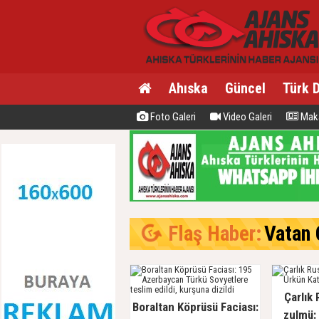
Ahıska
Güncel
Türk 
Foto Galeri
Video Galeri
Maka
Flaş Haber:
Vatan C
Çarlık 
Boraltan Köprüsü Faciası:
zulmü: 