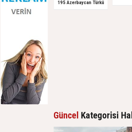
195 Azerbaycan Türkü
Sovyetlere teslim edildi,
kurşuna dizildi
Güncel
Kategorisi Ha