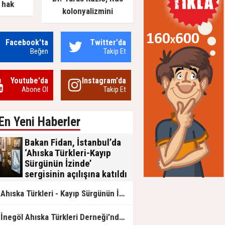
 hak
kolonyalizmini
of. Dr.
değerlendirdi: Rusya’nın
fat etti
Ukrayna’yı işgal
Facebook'ta
Twitter'da
girişiminin arka planında
Beğen
Takip Et
ne vardı?
Youtube'da
Instagram'da
Abone Ol
Takip Et
En Yeni Haberler
Bakan Fidan, İstanbul’da
‘Ahıska Türkleri-Kayıp
Sürgünün İzinde’
sergisinin açılışına katıldı
Dışişleri Bakanı Hakan Fidan,
Ahıska Türkleri - Kayıp Sürgünün İzinde sergisi AKM'de açılıyor
İstanbul'da Dışişleri Bakanlığının
katkılarıyla ve Dünya Ahıskalı Türkler
Birliğinin (DATÜB) eşgüdümünde
İnegöl Ahıska Türkleri Derneği’nden Fergana Olayları İçin Anma Mesajı
düzenlenen "Ahıska Türkleri-Kayıp