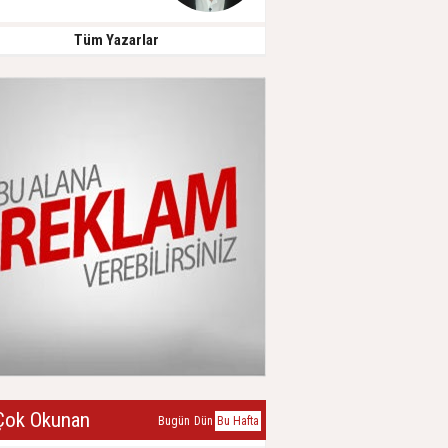
Tüm Yazarlar
ok Okunan
Bugün
Dün
Bu Hafta