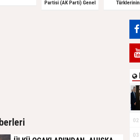
Partisi (AK Parti) Genel
Türklerinin
Başkan Yardımcısı Türk
savunucusu Pr
Akademisi’ni Ziyaret Etti
İlyas Doğan ve
berleri
02
03