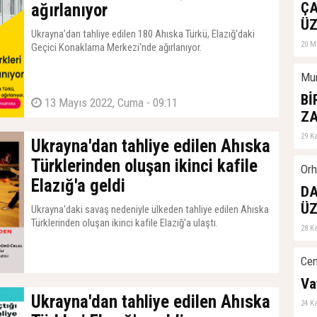
De
ÇA
ağırlanıyor
04 Ş
ÜZ
Ukrayna’dan tahliye edilen 180 Ahıska Türkü, Elazığ'daki
20 M
Geçici Konaklama Merkezi'nde ağırlanıyor.
Mur
Bİ
13 Mayıs 2022, Cuma - 09:11
Z
29 K
Ukrayna'dan tahliye edilen Ahıska
Türklerinden oluşan ikinci kafile
Orh
Elazığ'a geldi
DA
ÜZ
Ukrayna'daki savaş nedeniyle ülkeden tahliye edilen Ahıska
Türklerinden oluşan ikinci kafile Elazığ'a ulaştı.
28 K
Cem
12 Mayıs 2022, Perşembe - 09:16
Va
Ukrayna'dan tahliye edilen Ahıska
24 K