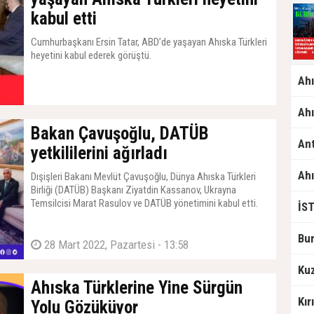
kabul etti
Cumhurbaşkanı Ersin Tatar, ABD’de yaşayan Ahıska Türkleri
heyetini kabul ederek görüştü.
30 Mart 2022, Çarşamba - 13:50
Bakan Çavuşoğlu, DATÜB
yetkililerini ağırladı
Dışişleri Bakanı Mevlüt Çavuşoğlu, Dünya Ahıska Türkleri
Birliği (DATÜB) Başkanı Ziyatdin Kassanov, Ukrayna
Temsilcisi Marat Rasulov ve DATÜB yönetimini kabul etti.
28 Mart 2022, Pazartesi - 13:58
Ahıska Türklerine Yine Sürgün
Yolu Gözüküyor