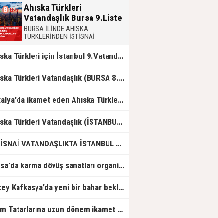
Ahıska Türkleri
Vatandaşlık Bursa 9.Liste
BURSA İLİNDE AHISKA
TÜRKLERİNDEN İSTİSNAİ
OLARAKTÜRK VATANDAŞLIĞINA
ALINACAKLARI GÖSTERİR9. LİSTE
Ahıska Türkleri için İstanbul 9.Vatandaşlık Listesi
Ahıska Türkleri Vatandaşlık (BURSA 8. Liste)
Antalya'da ikamet eden Ahıska Türkleri için 9. Vatandaşlık Listesi
Ahıska Türkleri Vatandaşlık (İSTANBUL 8. Liste)
İSTİSNAİ VATANDAŞLIKTA İSTANBUL 10.CU LİSTE
Bursa'da karma dövüş sanatları organizasyonu gerçekleştirildi
Kuzey Kafkasya’da yeni bir bahar bekleniyor
Kırım Tatarlarına uzun dönem ikamet başvuruları nasıl yapılacak?