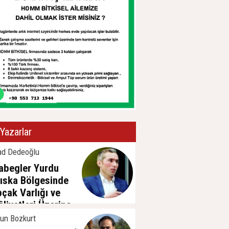
Yazarlar
ad Dedeoğlu
abegler Yurdu
ıska Bölgesinde
pçak Varlığı ve
âliyetleri Üzerine
sa Bir
un Bozkurt