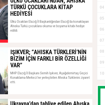
ÜLKÜ OCAKLARI'NDAN, AHISKA
TÜRKÜ ÇOCUKLARA KİTAP
04
HEDİYESİ
05
‘
Ülkü Ocakları Elazığ İl Başkanlığından Elazığ’da konaklayan
Ahıska Türkü çocuklara okuma ve boyama kitabı hediye
06
A
edildi.
07
20 Mayıs 2022, Cuma - 10:40
08
IŞIKVER; “AHISKA TÜRKLERİ’NİN
D
BİZİM İÇİN FARKLI BİR ÖZELLİĞİ
09
VAR”
10
MHP Elazığ İl Başkanı Semih Işıkver, Aşağıdemirtaş Geçici
P
Konaklama Merkezi'ne yerleştirilen Ahıska Türklerini ziyaret
etti.
20 Mayıs 2022, Cuma - 10:32
Ukrayna'dan tahliye edilen Ahıska