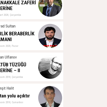
ğerlendirme
NAKKALE ZAFERİ
ubat 2026, Çarşamba
ERİNE
art 2024, Çarşamba
ad Sultan
RLİK BERABERLİK
AMANI
asım 2020, Pazar
an Ulfanov
TÜB TÜZÜĞÜ
ERİNE – II
asım 2018, Çarşamba
şit Halit
tan yolu açıktır
asım 2018, Cumartesi