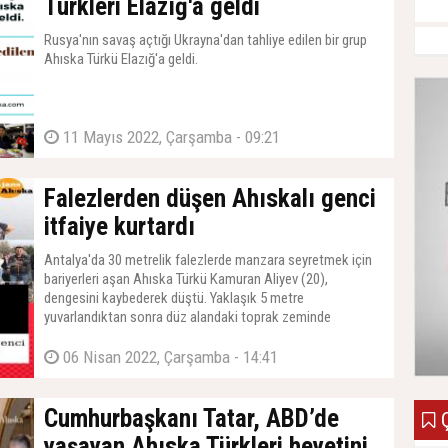
Türkleri Elazığ'a geldi
Rusya'nın savaş açtığı Ukrayna'dan tahliye edilen bir grup
Ahıska Türkü Elazığ'a geldi.
11 Mayıs 2022, Çarşamba - 09:21
Falezlerden düşen Ahıskalı genci
itfaiye kurtardı
Antalya'da 30 metrelik falezlerde manzara seyretmek için
bariyerleri aşan Ahıska Türkü Kamuran Aliyev (20),
dengesini kaybederek düştü. Yaklaşık 5 metre
yuvarlandıktan sonra düz alandaki toprak zeminde
kalan Aliyev, itfaiyenin basket sedyeye almasıyla yukarıya
çıkarılarak hastanede götürüldü.
06 Nisan 2022, Çarşamba - 14:41
Cumhurbaşkanı Tatar, ABD’de
Ç
yaşayan Ahıska Türkleri heyetini