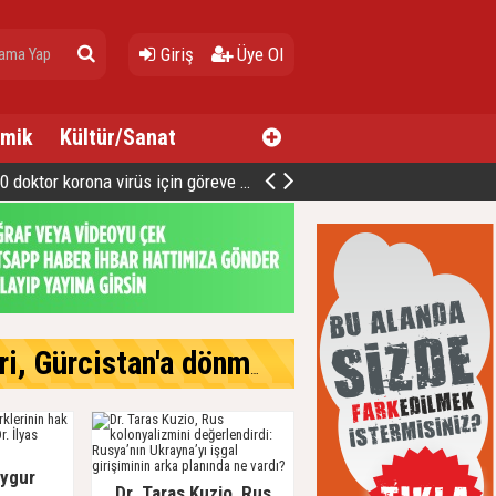
Giriş
Üye Ol
mik
Kültür/Sanat
oktor korona virüs için göreve hazır
cistan'a dönmek istiyor
Uygur
Dr. Taras Kuzio, Rus