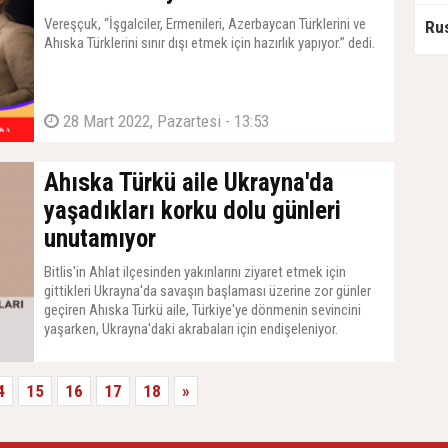
Vereşçuk, “İşgalciler, Ermenileri, Azerbaycan Türklerini ve
Ahıska Türklerini sınır dışı etmek için hazırlık yapıyor.” dedi.
28 Mart 2022, Pazartesi - 13:53
Ahıska Türkü aile Ukrayna'da
yaşadıkları korku dolu günleri
unutamıyor
Bitlis'in Ahlat ilçesinden yakınlarını ziyaret etmek için
gittikleri Ukrayna'da savaşın başlaması üzerine zor günler
geçiren Ahıska Türkü aile, Türkiye'ye dönmenin sevincini
yaşarken, Ukrayna'daki akrabaları için endişeleniyor.
25 Mart 2022, Cuma - 11:54
4
15
16
17
18
»