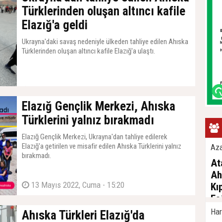
Türklerinden oluşan altıncı kafile
Elazığ'a geldi
Ukrayna'daki savaş nedeniyle ülkeden tahliye edilen Ahıska
Türklerinden oluşan altıncı kafile Elazığ'a ulaştı.
17 Mayıs 2022, Salı - 15:04
Elazığ Gençlik Merkezi, Ahıska
Türklerini yalnız bırakmadı
Elazığ Gençlik Merkezi, Ukrayna'dan tahliye edilerek
Elazığ'a getirilen ve misafir edilen Ahıska Türklerini yalnız
Az
bırakmadı.
At
Ah
13 Mayıs 2022, Cuma - 15:20
Kı
Fa
Kı
Har
Ahıska Türkleri Elazığ'da