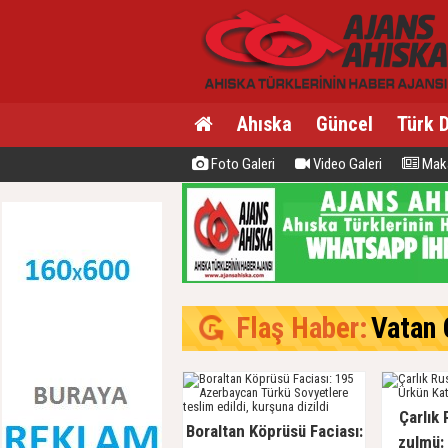
Ahıska
Güncel
Türk 
Foto Galeri
Video Galeri
Maka
Flaş Haber:
Vatan C
Çarlık 
Boraltan Köprüsü Faciası:
zulmü: 