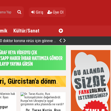
Giriş
Üye Ol
mik
Kültür/Sanat
oktor korona virüs için göreve hazır
cistan'a dönmek istiyor
Uygur
Dr. Taras Kuzio, Rus