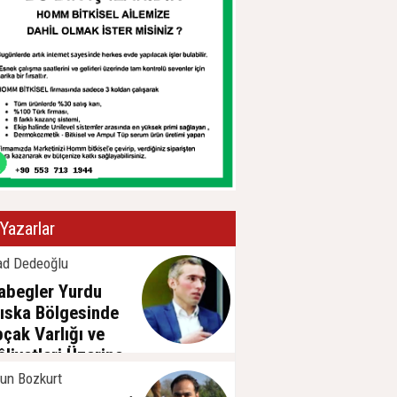
Yazarlar
ad Dedeoğlu
abegler Yurdu
ıska Bölgesinde
pçak Varlığı ve
âliyetleri Üzerine
sa Bir
un Bozkurt