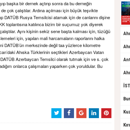
p başka bir dernek açtırıp sonra da bu derneğin
de çok çalıştılar. Ardına açılması için büyük teşvikte
akıp DATÜB Rusya Temsilcisi atamak için de canlarını dişine
 PKK toplantısına katılınca bizim bir suçumuz yok diyerek
alıştılar. Aynı kişinin sekiz sene başta kalması için, tüzüğü
lemeleri için, yapılan mali harcamaların raporlarını halka
ni DATÜB’ün merkezinde değil taa yüzlerce kilometre
an’daki Ahıska Türklerinin seçtikleri Azerbaycan Vatan
i DATÜB Azerbaycan Temsilci olarak tutmak için ve s. çok
dığım onlarca çalışmaları yaparken çok yoruldular. Bu