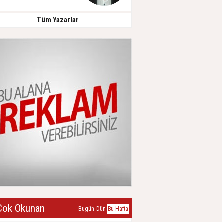
Tüm Yazarlar
ok Okunan
Bugün
Dün
Bu Hafta