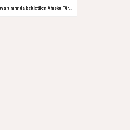
Rusya sınırında bekletilen Ahıska Türklerinin Türkiye'ye gidişine izin verildi.