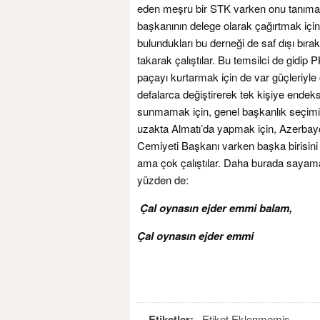
eden meşru bir STK varken onu tanımayı
başkanının delege olarak çağırtmak için 
bulundukları bu derneği de saf dışı bır
takarak çalıştılar. Bu temsilci de gidip
paçayı kurtarmak için de var güçleriyle ç
defalarca değiştirerek tek kişiye endeks
sunmamak için, genel başkanlık seçimi
uzakta Almatı’da yapmak için, Azerbayc
Cemiyeti Başkanı varken başka birisin
ama çok çalıştılar. Daha burada sayama
yüzden de:
Çal oynasın ejder emmi balam,
Çal oynasın ejder emmi
Etiketler:
Etiket Eklenmemiş.