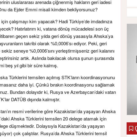
erinin uluslararası arenada çiğnenmiş hakların geri iadesi
nu da Ejder Emmi misali kimden bekliyorsunuz?
 için çalışmayı kim yapacak? Hadi Türkiye’de imdadınıza
işecek? Hatırlatırım ki, vatana dönüş mücadelesi son üç
 itibaren geçen sekiz yılda geri dönüş yasasıyla Ahıska’ya
başvuranların takribi olarak %0,0006’sı ediyor. Peki, geri
sekiz seneye %0,0006’sını yerleştirmişseniz geri kalanını
eştirirsiniz artık. Aslında bakılacak olursa şunun şurasında
mi beş yıl gibi bir süre kalmış.
ıska Türklerini temsilen açılmış STK’ların koordinasyonunu
ışmasanız daha iyi. Çünkü bırakın koordinasyonu sağlamak
nuz. Bundan dolayıdır ki, Rusya ve Azerbaycan’daki vatan
TK’lar DATÜB dışında kalmıştır.
tan’ın resmi verilerine göre Kazakistan’da yaşayan Ahıska
n’daki Ahıska Türklerini temsilen 20 delege atamak için
elege düşmektedir. Dolaysıyla Kazakistan’da yaşayan
Ç
üyor) çok çalıştılar. Rusya’da Ahıska Türklerini temsil