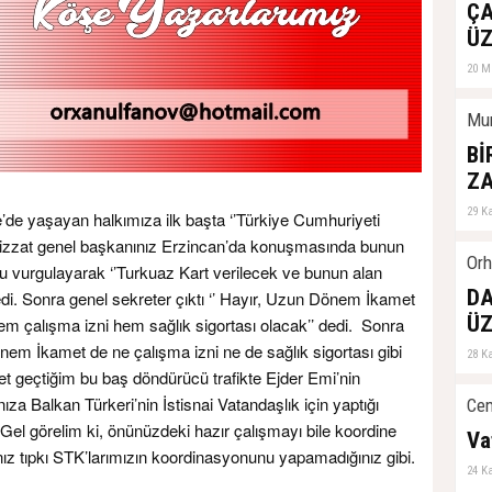
De
ÇA
04 Ş
ÜZ
20 M
Mur
Bİ
Z
29 K
’de yaşayan halkımıza ilk başta ‘’Türkiye Cumhuriyeti
a bizzat genel başkanınız Erzincan’da konuşmasında bunun
Orh
nu vurgulayarak ‘’Turkuaz Kart verilecek ve bunun alan
DA
edi. Sonra genel sekreter çıktı ‘’ Hayır, Uzun Dönem İkamet
ÜZ
em çalışma izni hem sağlık sigortası olacak’’ dedi. Sonra
nem İkamet de ne çalışma izni ne de sağlık sigortası gibi
28 K
et geçtiğim bu baş döndürücü trafikte Ejder Emi’nin
ıza Balkan Türkeri’nin İstisnai Vatandaşlık için yaptığı
Cem
. Gel görelim ki, önünüzdeki hazır çalışmayı bile koordine
Va
z tıpkı STK’larımızın koordinasyonunu yapamadığınız gibi.
24 K