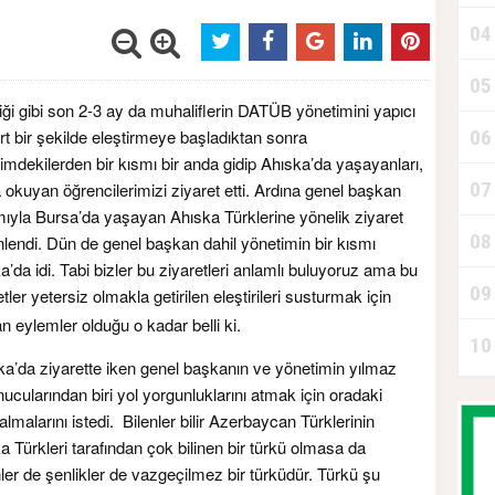
04
05
‘
diği gibi son 2-3 ay da muhaliflerin DATÜB yönetimini yapıcı
rt bir şekilde eleştirmeye başladıktan sonra
06
A
imdekilerden bir kısmı bir anda gidip Ahıska’da yaşayanları,
07
 okuyan öğrencilerimizi ziyaret etti. Ardına genel başkan
ımıyla Bursa’da yaşayan Ahıska Türklerine yönelik ziyaret
08
lendi. Dün de genel başkan dahil yönetimin bir kısmı
D
a’da idi. Tabi bizler bu ziyaretleri anlamlı buluyoruz ama bu
09
tler yetersiz olmakla getirilen eleştirileri susturmak için
an eylemler olduğu o kadar belli ki.
10
P
a’da ziyarette iken genel başkanın ve yönetimin yılmaz
ucularından biri yol yorgunluklarını atmak için oradaki
lmalarını istedi. Bilenler bilir Azerbaycan Türklerinin
 Türkleri tarafından çok bilinen bir türkü olmasa da
ler de şenlikler de vazgeçilmez bir türküdür. Türkü şu