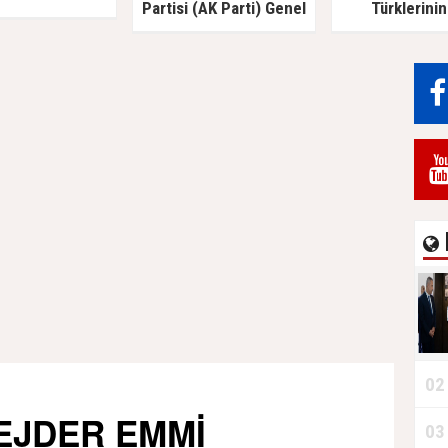
Partisi (AK Parti) Genel
Türklerinin
Başkan Yardımcısı Türk
savunucusu Pr
Akademisi’ni Ziyaret Etti
İlyas Doğan ve
02
EJDER EMMİ
03