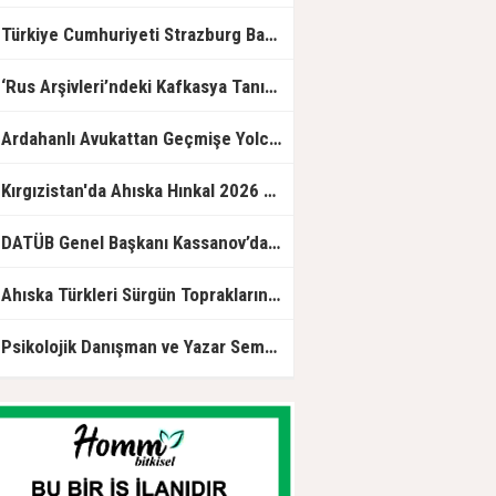
Sürgünün İzinde" sergisinin resmi
açılışına katıldı.
Türkiye Cumhuriyeti Strazburg Başkonsolosluğunda Ahıska Türklerine özel program
Rus Arşivleri’ndeki Kafkasya Tanıklığı.. Bir Asırlık Yaşamın İzleri Yeniden Okundu!
rdahanlı Avukattan Geçmişe Yolculuk: “Ahıska’dan Ortakent’e Çileli Göç” Okurla Buluştu
Kırgızistan'da Ahıska Hınkal 2026 yarışması düzenlendi
ATÜB Genel Başkanı Kassanov’dan Türkinform’a özel açıklama: Türkiye güven merkezi ve küresel lider
Ahıska Türkleri Sürgün Topraklarında Hasret Giderdi
sikolojik Danışman ve Yazar Semra Durmuş: Ruhsal Yolculukları Kelimelere Taşıyan Bir İsim