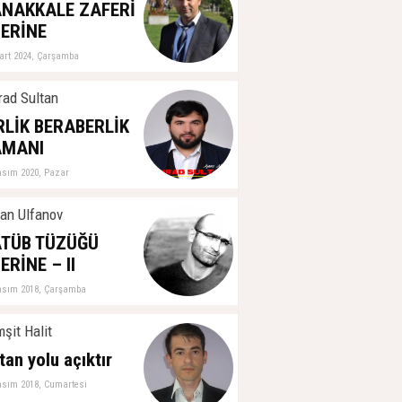
ğerlendirme
NAKKALE ZAFERİ
ubat 2026, Çarşamba
ERİNE
art 2024, Çarşamba
ad Sultan
RLİK BERABERLİK
AMANI
asım 2020, Pazar
an Ulfanov
TÜB TÜZÜĞÜ
ERİNE – II
asım 2018, Çarşamba
şit Halit
tan yolu açıktır
asım 2018, Cumartesi