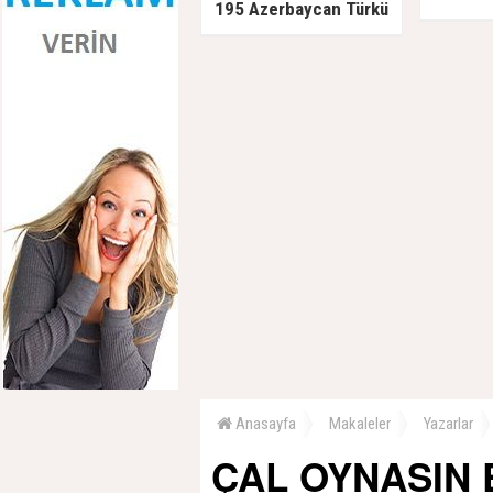
195 Azerbaycan Türkü
Sovyetlere teslim edildi,
kurşuna dizildi
Anasayfa
Makaleler
Yazarlar
ÇAL OYNASIN 