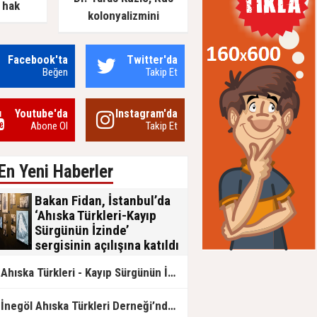
 hak
kolonyalizmini
of. Dr.
değerlendirdi: Rusya’nın
fat etti
Ukrayna’yı işgal
Facebook'ta
Twitter'da
girişiminin arka planında
Beğen
Takip Et
ne vardı?
Youtube'da
Instagram'da
Abone Ol
Takip Et
En Yeni Haberler
Bakan Fidan, İstanbul’da
‘Ahıska Türkleri-Kayıp
Sürgünün İzinde’
sergisinin açılışına katıldı
Dışişleri Bakanı Hakan Fidan,
Ahıska Türkleri - Kayıp Sürgünün İzinde sergisi AKM'de açılıyor
İstanbul'da Dışişleri Bakanlığının
katkılarıyla ve Dünya Ahıskalı Türkler
Birliğinin (DATÜB) eşgüdümünde
İnegöl Ahıska Türkleri Derneği’nden Fergana Olayları İçin Anma Mesajı
düzenlenen "Ahıska Türkleri-Kayıp