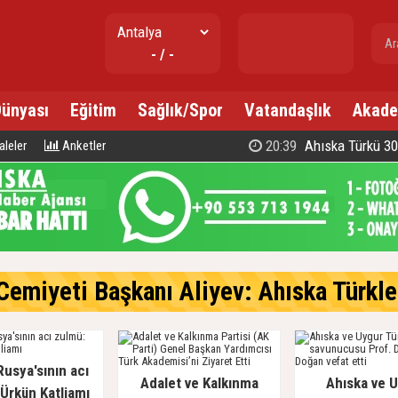
gr. altın
- / -
---
Dünyası
Eğitim
Sağlık/Spor
Vatandaşlık
Akade
20:39
Ahıska Türkü 300 d
leler
Anketler
emiyeti Başkanı Aliyev: Ahıska Türkleri, Gür
Rusya'sının acı
Adalet ve Kalkınma
Ahıska ve 
Ürkün Katliamı