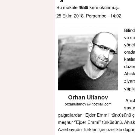
Bu makale
4689
kere okunmuş.
25 Ekim 2018, Perşembe - 14:02
Bilin
ve se
yönet
orada
katıl
düzen
Ahısk
ziyare
yapıl
Orhan Ulfanov
Ahısk
orxanulfanov @ hotmail.com
savun
çalgıcılardan ‘’Ejder Emmi’’ türküsünü ça
meşhur ‘’Ejder Emmi’’ türküsünü. Ahıska
Azerbaycan Türkleri için özellikle düğün