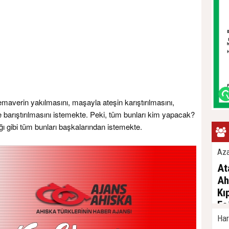
maverin yakılmasını, maşayla ateşin karıştırılmasını,
 barıştırılmasını istemekte. Peki, tüm bunları kim yapacak?
ı gibi tüm bunları başkalarından istemekte.
Az
At
Ah
Kı
Fa
Kı
Har