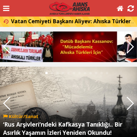
Vatan Cemiyeti Başkanı Aliyev: Ahıska Türkleri, Gürcistan'a dönmek istiyor
Kültür/Sanat
‘Rus Arşivleri’ndeki Kafkasya Tanıklığı.. Bir
Asırlık Yaşamın İzleri Yeniden Okundu!