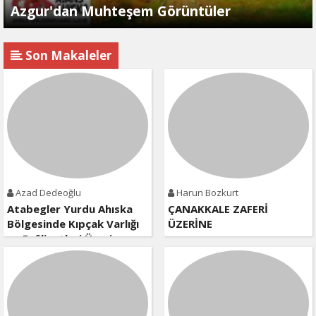
Azgur'dan Muhteşem Görüntüler
Son Makaleler
Azad Dedeoğlu
Harun Bozkurt
Atabegler Yurdu Ahıska
ÇANAKKALE ZAFERİ
Bölgesinde Kıpçak Varlığı
ÜZERİNE
ve Faâliyetleri Üzerine
Kısa Bir Değerlendirme