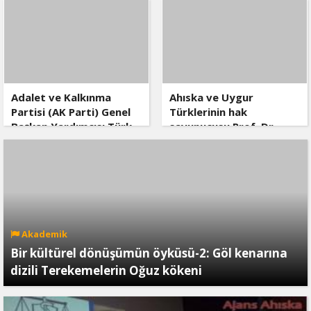
edildi, kurşuna dizildi
Adalet ve Kalkınma
Ahıska ve Uygur
Partisi (AK Parti) Genel
Türklerinin hak
Başkan Yardımcısı Türk
savunucusu Prof. Dr.
Akademisi’ni Ziyaret Etti
İlyas Doğan vefat etti
Akademik
Bir kültürel dönüşümün öyküsü-2: Göl kenarına
dizili Terekemelerin Oğuz kökeni