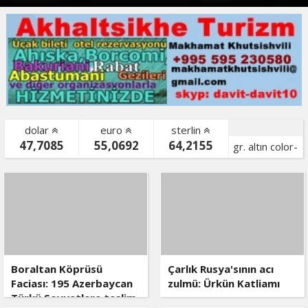
dolar
euro
sterlin
47,7085
55,0692
64,2155
gr. altın color-
bist color-
Boraltan Köprüsü
Çarlık Rusya'sının acı
Faciası: 195 Azerbaycan
zulmü: Ürkün Katliamı
Türkü Sovyetlere teslim