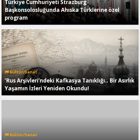
Türkiye Cumhuriyeti Strazburg
Başkonsolosluğunda Ahıska Türklerine özel
program
Kültür/Sanat
‘Rus Arşivleri’ndeki Kafkasya Tanıklığı.. Bir Asırlık
Yaşamın İzleri Yeniden Okundu!
Kültür/Sanat