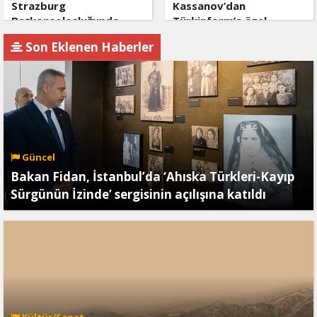
Strazburg
Kassanov’dan
Başkonsolosluğunda
Türkinform’a özel
Ahıska Türklerine özel
açıklama: Türkiye güven
Son Eklenen Haberler
program
merkezi ve küresel lider
Güncel
Bakan Fidan, İstanbul’da ‘Ahıska Türkleri-Kayıp
Sürgünün İzinde’ sergisinin açılışına katıldı
Kültür/Sanat