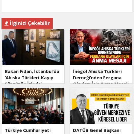
İlginizi Çekebilir
Bakan Fidan, İstanbul’da
İnegöl Ahıska Türkleri
‘Ahıska Türkleri-Kayıp
Derneği’nden Fergana
Sürgünün İzinde’
Olayları İçin Anma Mesajı
sergisinin açılışına katıldı
Türkiye Cumhuriyeti
DATÜB Genel Başkanı