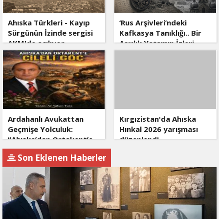
Ahıska Türkleri - Kayıp
‘Rus Arşivleri’ndeki
Sürgünün İzinde sergisi
Kafkasya Tanıklığı.. Bir
AKM'de açılıyor
Asırlık Yaşamın İzleri
Yeniden Okundu!
Ardahanlı Avukattan
Kırgızistan'da Ahıska
Geçmişe Yolculuk:
Hınkal 2026 yarışması
“Ahıska’dan Ortakent’e
düzenlendi
Çileli Göç” Okurla
Son Eklenen Haberler
Buluştu