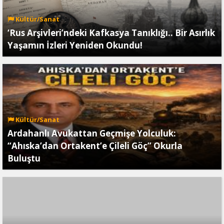
Kültür/Sanat
‘Rus Arşivleri’ndeki Kafkasya Tanıklığı.. Bir Asırlık
Yaşamın İzleri Yeniden Okundu!
Kültür/Sanat
Ardahanlı Avukattan Geçmişe Yolculuk:
“Ahıska’dan Ortakent’e Çileli Göç” Okurla
Buluştu