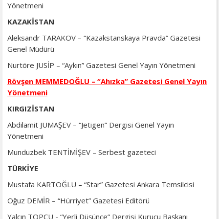
Yönetmeni
KAZAKİSTAN
Aleksandr TARAKOV – “Kazakstanskaya Pravda” Gazetesi
Genel Müdürü
Nurtöre JUSİP – “Aykın” Gazetesi Genel Yayın Yönetmeni
Rövşen MEMMEDOĞLU – “Ahızka” Gazetesi Genel Yayın
Yönetmeni
KIRGIZİSTAN
Abdilamit JUMAŞEV – “Jetigen” Dergisi Genel Yayın
Yönetmeni
Munduzbek TENTİMİŞEV – Serbest gazeteci
TÜRKİYE
Mustafa KARTOĞLU – “Star” Gazetesi Ankara Temsilcisi
Oğuz DEMİR – “Hürriyet” Gazetesi Editörü
Yalçın TOPÇU - “Yerli Düşünce” Dergisi Kurucu Başkanı