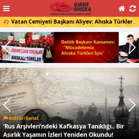
Vatan Cemiyeti Başkanı Aliyev: Ahıska Türkleri, Gürcistan'a dönmek istiyor
Kültür/Sanat
‘Rus Arşivleri’ndeki Kafkasya Tanıklığı.. Bir
Asırlık Yaşamın İzleri Yeniden Okundu!