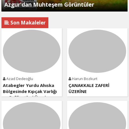
Azgur'dan Muhteşem Görüntüler
Son Makaleler
Azad Dedeoğlu
Harun Bozkurt
Atabegler Yurdu Ahıska
ÇANAKKALE ZAFERİ
Bölgesinde Kıpçak Varlığı
ÜZERİNE
ve Faâliyetleri Üzerine
Kısa Bir Değerlendirme