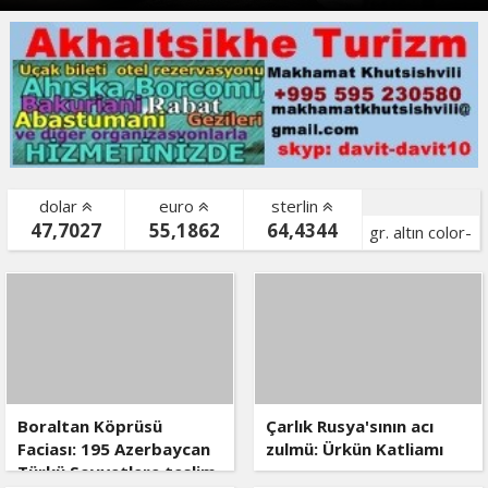
dolar
euro
sterlin
47,7027
55,1862
64,4344
gr. altın color-
bist color-
Boraltan Köprüsü
Çarlık Rusya'sının acı
Faciası: 195 Azerbaycan
zulmü: Ürkün Katliamı
Türkü Sovyetlere teslim