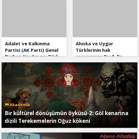
edildi, kurşuna dizildi
Adalet ve Kalkınma
Ahıska ve Uygur
Partisi (AK Parti) Genel
Türklerinin hak
Başkan Yardımcısı Türk
savunucusu Prof. Dr.
Akademisi’ni Ziyaret Etti
İlyas Doğan vefat etti
Akademik
Bir kültürel dönüşümün öyküsü-2: Göl kenarına
dizili Terekemelerin Oğuz kökeni