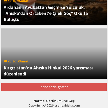
Kültür/Sanat
Ardahanlı Avukattan Geçmişe Yolculuk:
“Ahıska’dan Ortakent’e Çileli Göç” Okurla
Buluştu
Kültür/Sanat
Kırgızistan'da Ahıska Hınkal 2026 yarışması
düzenlendi
daha fazla göster
Normal Görünümüne Geç
Copyright © 2026, ajansahiska.com