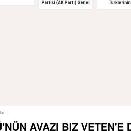
Partisi (AK Parti) Genel
Türklerinin
Başkan Yardımcısı Türk
savunucusu Pr
Akademisi’ni Ziyaret Etti
İlyas Doğan ve
lar
'NÜN AVAZI BIZ VETEN'E