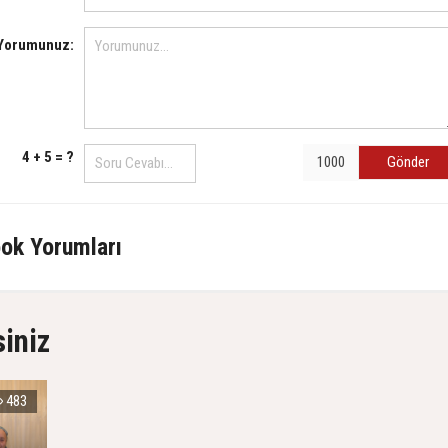
Yorumunuz:
4 + 5 = ?
Gönder
ok Yorumları
siniz
483