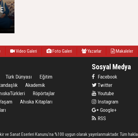
NE
e
Video Galeri
Foto Galeri
Yazarlar
Makaleler
Sosyal Medya
Türk Dünyası
Eğitim
Facebook
tandaşlık
Akademik
Twitter
hıskaTürkleri
Röpörtajlar
Youtube
Yaşam
Ahıska Kitapları
Instagram
arı
Google+
RSS
kir ve Sanat Eserleri Kanunu'na %100 uygun olarak yayınlanmaktadır. Tüm hakları