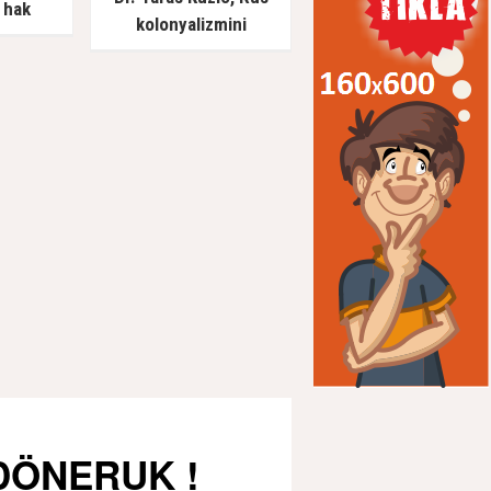
 hak
kolonyalizmini
of. Dr.
değerlendirdi: Rusya’nın
fat etti
Ukrayna’yı işgal
girişiminin arka planında
ne vardı?
 DÖNERUK !