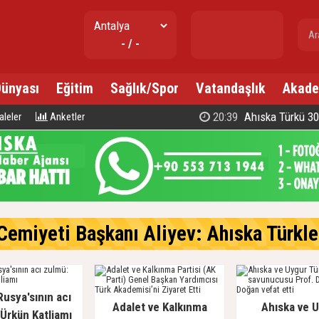
- / -
Dünyası
Eğitim
Sağlık/Spor
Vatandaşlık
Akade
20:39
Ahıska Türkü 300 d
leler
Anketler
emiyeti Başkanı Aliyev: Ahıska Türkleri, Gür
Rusya'sının acı
Adalet ve Kalkınma
Ahıska ve 
Ürkün Katliamı