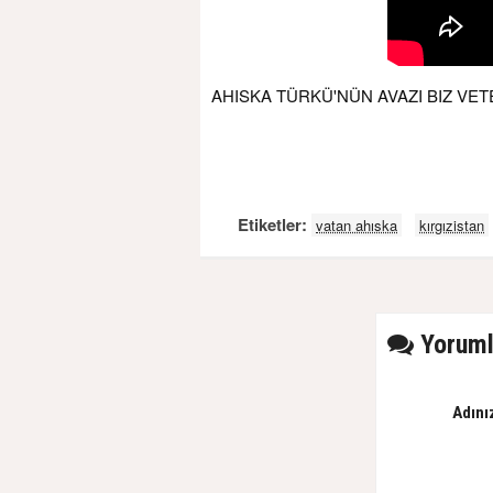
AHISKA TÜRKÜ'NÜN AVAZI BIZ VET
Etiketler:
vatan ahıska
kırgızistan
Yoruml
Adını