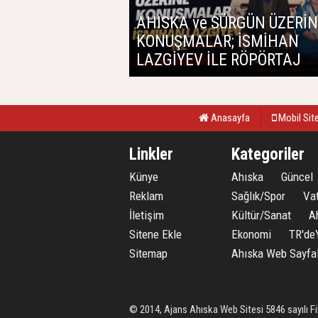
AHISKA ve SÜRGÜN ÜZERİ
KONUŞMALAR; İSMİHAN
LAZGİYEV İLE RÖPÖRTAJ
Anasayfa
Mobil Sit
Linkler
Kategoriler
Künye
Ahıska
Güncel
Reklam
Sağlık/Spor
Va
İletişim
Kültür/Sanat
A
Sitene Ekle
Ekonomi
TR'de
Sitemap
Ahıska Web Sayfal
© 2014, Ajans Ahıska Web Sitesi 5846 sayılı Fi