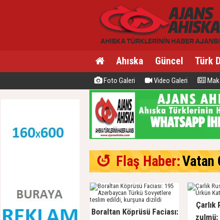
Ahıska
Güncel
Türk 
Foto Galeri
Video Galeri
Maka
Flaş Haber:
Vatan C
Çarlık 
Boraltan Köprüsü Faciası:
zulmü: 