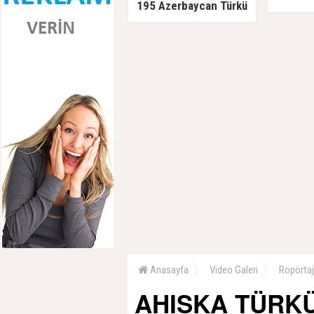
195 Azerbaycan Türkü
Sovyetlere teslim edildi,
kurşuna dizildi
Anasayfa
Video Galeri
Röpörtaj
AHISKA TÜRKÜ