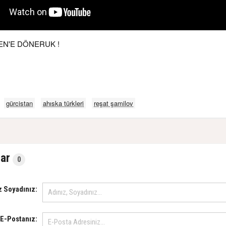
EN'E DÖNERUK !
gürcistan
ahıska türkleri
reşat şamilov
ar
0
z Soyadınız:
E-Postanız: