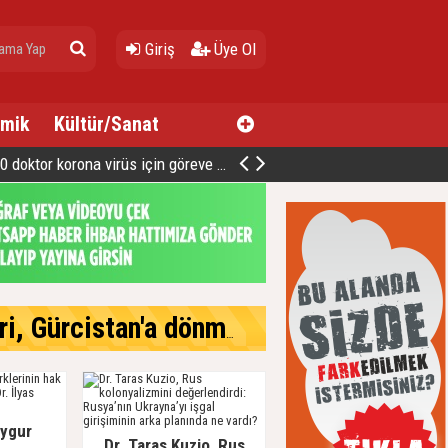
Giriş
Üye Ol
mik
Kültür/Sanat
oktor korona virüs için göreve hazır
cistan'a dönmek istiyor
Uygur
Dr. Taras Kuzio, Rus